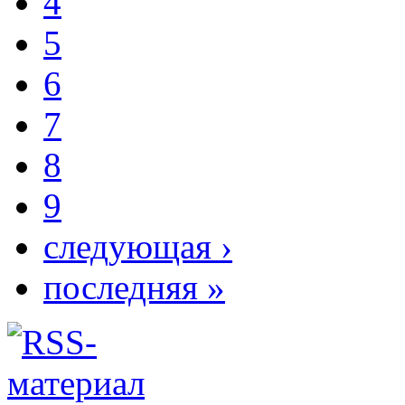
4
5
6
7
8
9
следующая ›
последняя »