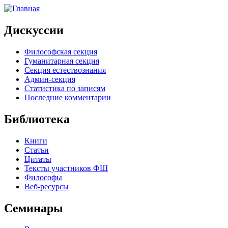
Дискуссии
Философская секция
Гуманитарная секция
Секция естествознания
Админ-секция
Статистика по записям
Последние комментарии
Библиотека
Книги
Статьи
Цитаты
Тексты участников ФШ
Философы
Веб-ресурсы
Семинары