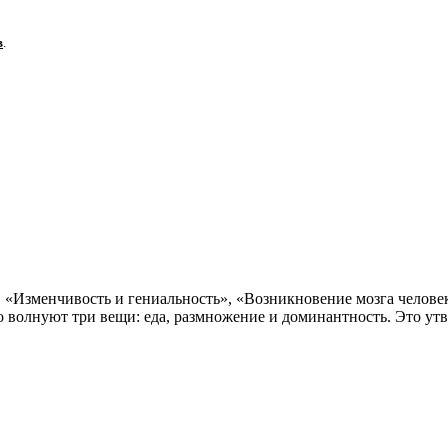
в
.
 «Изменчивость и гениальность», «Возникновение мозга человека
го волнуют три вещи: еда, размножение и доминантность. Это у