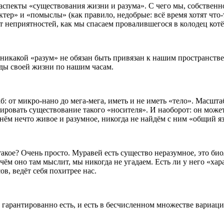
спекты «существования жизни и разума». С чего мы, собственно
тер» и «помыслы» (как правило, недобрые: всё время хотят что-т
т неприятностей, как мы спасаем провалившегося в колодец котё
 никакой «разум» не обязан быть привязан к нашим пространстве
нды своей жизни по нашим часам.
: от микро-нано до мега-мега, иметь и не иметь «тело». Масшта
сировать существование такого «носителя». И наоборот: он мож
в нём нечто живое и разумное, никогда не найдём с ним «общий 
 такое? Очень просто. Муравей есть существо неразумное, это би
м оно там мыслит, мы никогда не угадаем. Есть ли у него «хара
в, ведёт себя похитрее нас.
гарантированно есть, и есть в бесчисленном множестве вариаци