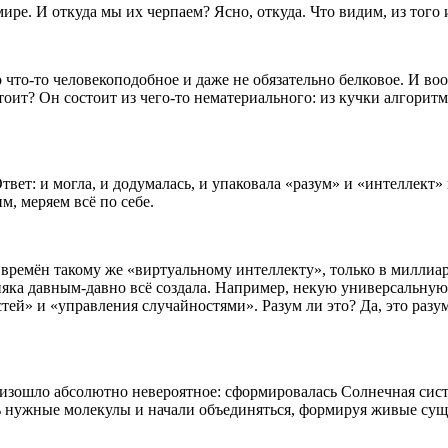
ире. И откуда мы их черпаем? Ясно, откуда. Что видим, из того 
но что-то человекоподобное и даже не обязательно белковое. И во
стоит? Он состоит из чего-то нематериального: из кучки алгори
твет: и могла, и додумалась, и упаковала «разум» и «интеллект
, меряем всё по себе.
 времён такому же «виртуальному интеллекту», только в миллиа
яка давным-давно всё создала. Например, некую универсальную 
тей» и «управления случайностями». Разум ли это? Да, это раз
роизошло абсолютно невероятное: сформировалась Солнечная сис
сь нужные молекулы и начали объединяться, формируя живые сущ