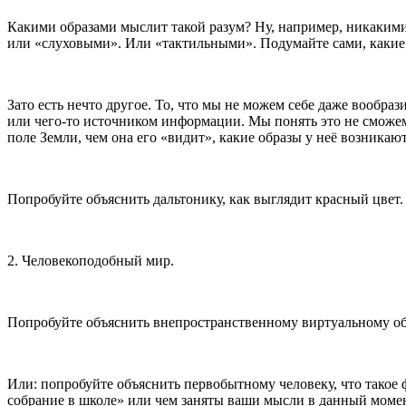
Какими образами мыслит такой разум? Ну, например, никакими
или «слуховыми». Или «тактильными». Подумайте сами, какие ж
Зато есть нечто другое. То, что мы не можем себе даже вообра
или чего-то источником информации. Мы понять это не сможем 
поле Земли, чем она его «видит», какие образы у неё возникают
Попробуйте объяснить дальтонику, как выглядит красный цвет.
2. Человекоподобный мир.
Попробуйте объяснить внепространственному виртуальному образ
Или: попробуйте объяснить первобытному человеку, что такое фл
собрание в школе» или чем заняты ваши мысли в данный момен