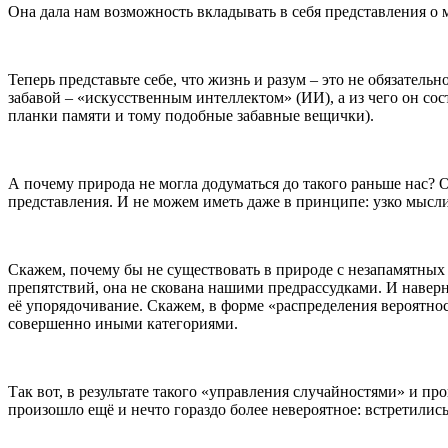
Она дала нам возможность вкладывать в себя представления о м
Теперь представьте себе, что жизнь и разум – это не обязатель
забавой – «искусственным интеллектом» (ИИ), а из чего он со
планки памяти и тому подобные забавные вещички).
А почему природа не могла додуматься до такого раньше нас? О
представления. И не можем иметь даже в принципе: узко мыслим
Скажем, почему бы не существовать в природе с незапамятных
препятствий, она не скована нашими предрассудками. И наверн
её упорядочивание. Скажем, в форме «распределения вероятнос
совершенно иными категориями.
Так вот, в результате такого «управления случайностями» и п
произошло ещё и нечто гораздо более невероятное: встретили