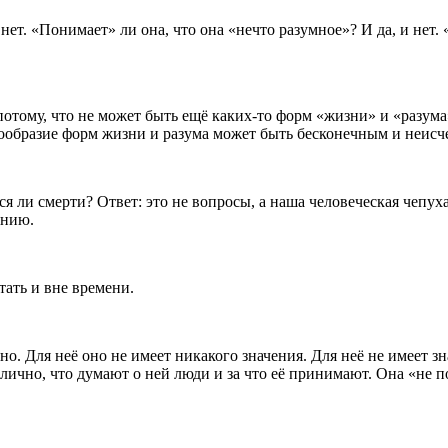
ет. «Понимает» ли она, что она «нечто разумное»? И да, и нет. 
потому, что не может быть ещё каких-то форм «жизни» и «разума»
нообразие форм жизни и разума может быть бесконечным и неис
тся ли смерти? Ответ: это не вопросы, а наша человеческая чепуха
ению.
тать и вне времени.
но. Для неё оно не имеет никакого значения. Для неё не имеет з
лично, что думают о ней люди и за что её принимают. Она «не п