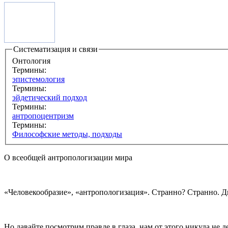
Систематизация и связи
Онтология
Термины:
эпистемология
Термины:
эйдетический подход
Термины:
антропоцентризм
Термины:
Философские методы, подходы
О всеобщей антропологизации мира
«Человекообразие», «антропологизация». Странно? Странно. Д
Но давайте посмотрим правде в глаза, нам от этого никуда не де