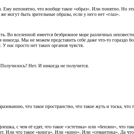
. Ему непонятно, что вообще такое «образ». Или понятно. Но э
е могут быть зрительные образы, если у него нет «глаз».
зить. Во вселенной имеется безбрежное море различных неизвест
никогда. Мы не можем представить себе даже что-то гораздо бо
. У нас просто нет таких органов чувств.
 Получилось? Нет. И никогда не получится.
ованию, что такое пространство, что такое жуть и тоска, что та
ешка, с чем её едят, что такое «эстетика» или «бензин», что так
т. Или что такое «книга». Или «кино». Или «семантика». Да чт