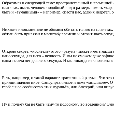
Обратимся к следующей теме: пространственный и временной а
планетах, иметь человекоподобный вид и размеры, иметь «харак
быть и «гуманными» – например, спасти нас, эдаких недотёп, о
Никакие инопланетяне не обязаны обитать только на планетах,
обязан быть привязан к масштабу времени и отсчитывать секу
Открою секрет: «носитель» этого «разума» может иметь масштаб
наносекунда, для него – вечность. И мы не сможем даже зафик
наша тысяча лет для него секунда. И мы никогда не опознаем 
Есть, например, и такой вариант: «рассеянный разум». Что это
принципиально иное. Самоуправляемое и даже «мыслящее». О чё
глобальное сообщество этих муравьёв, или бактерий, или вирусо
Ну и почему бы не быть чему-то подобному во вселенной? Оно 