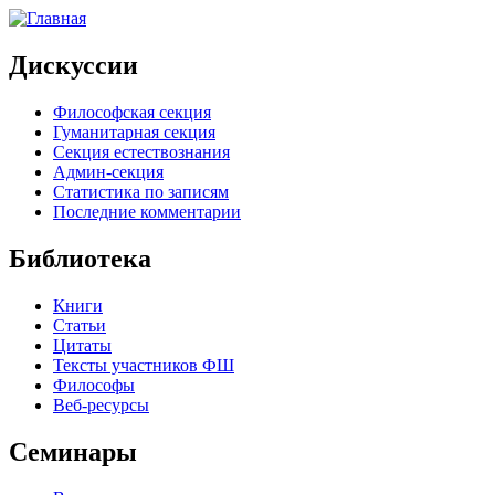
Дискуссии
Философская секция
Гуманитарная секция
Секция естествознания
Админ-секция
Статистика по записям
Последние комментарии
Библиотека
Книги
Статьи
Цитаты
Тексты участников ФШ
Философы
Веб-ресурсы
Семинары