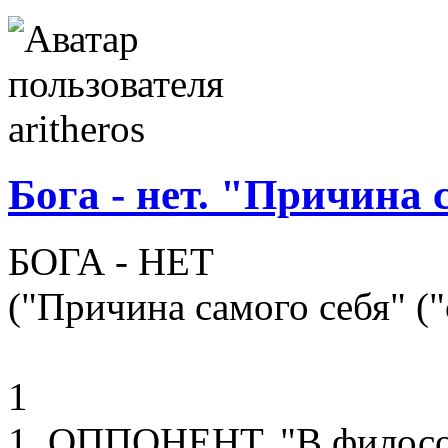
Бога - нет. "Причина с
БОГА - НЕТ
("Причина самого себя" ("c
1
1. ОППОНЕНТ. "В филосо