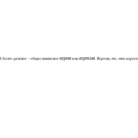
вермя
вертмя
 А более далекое – общеславянское
или
.
Воремя, то, что ворует