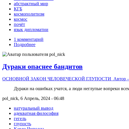
абстрактный мир
КГБ
космополитизм
космос
почёт
язык дипломатии
1 комментарий
Подробнее
Дураки опаснее бандитов
ОСНОВНОЙ ЗАКОН ЧЕЛОВЕЧЕСКОЙ ГЛУПОСТИ Автор – Карло М
Дураки на ошибках учатся, а люди неглупые вопреки все
pol_nick, 6 Апрель, 2024 - 06:48
натуральный вывод
адекватная философия
гегель
глупость
Карло Чиполла