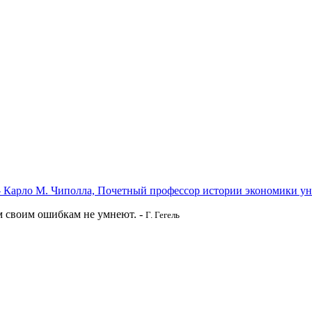
. Чиполла, Почетный профессор истории экономики униве
м своим ошибкам не умнеют. -
Г. Гегель