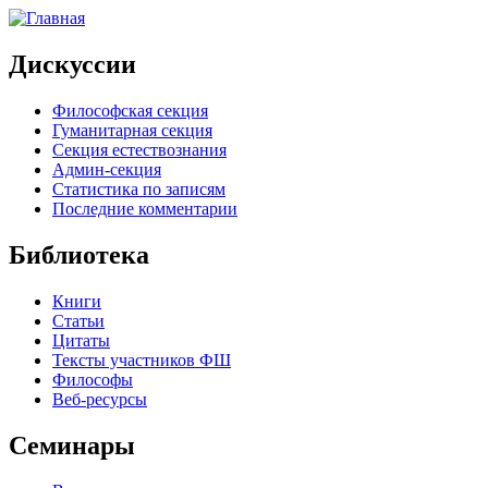
Дискуссии
Философская секция
Гуманитарная секция
Секция естествознания
Админ-секция
Статистика по записям
Последние комментарии
Библиотека
Книги
Статьи
Цитаты
Тексты участников ФШ
Философы
Веб-ресурсы
Семинары