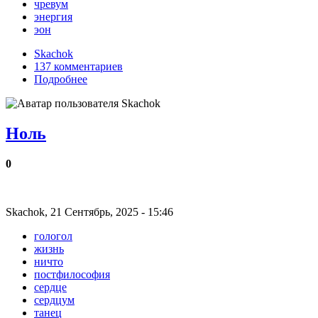
чревум
энергия
эон
Skachok
137 комментариев
Подробнее
Ноль
‎0
Skachok, 21 Сентябрь, 2025 - 15:46
гологол
жизнь
ничто
постфилософия
сердце
сердцум
танец