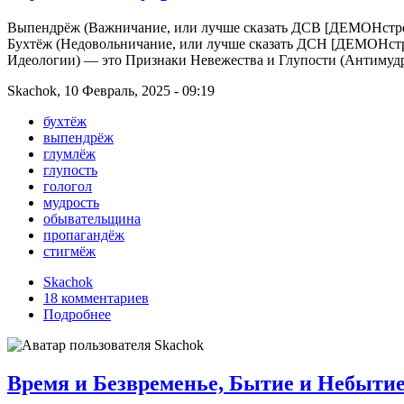
Выпендрёж (Важничание, или лучше сказать ДСВ [ДЕМОНстрё
Бухтёж (Недовольничание, или лучше сказать ДСН [ДЕМОНстр
Идеологии) — это Признаки Невежества и Глупости (Антимуд
Skachok, 10 Февраль, 2025 - 09:19
бухтёж
выпендрёж
глумлёж
глупость
гологол
мудрость
обывательщина
пропагандёж
стигмёж
Skachok
18 комментариев
Подробнее
Время и Безвременье, Бытие и Небытие