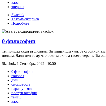
хаос
энергия
Skachok
13 комментариев
Подробнее
0 философии
Ты пришел сюда за словами. За пищей для ума. За стройной вя
полкам. Дали имя тому, что воет за окном твоего черепа. Ты ош
Skachok, 1 Сентябрь, 2025 - 10:50
0 философии
гологол
дзэн
ономовость
парашуньята
постфилософия
танец
хаос