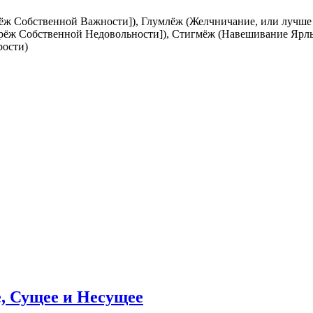
ж Собственной Важности]), Глумлёж (Желчничание, или лучше
ёж Собственной Недовольности]), Стигмёж (Навешивание Ярлы
рости)
, Сущее и Несущее