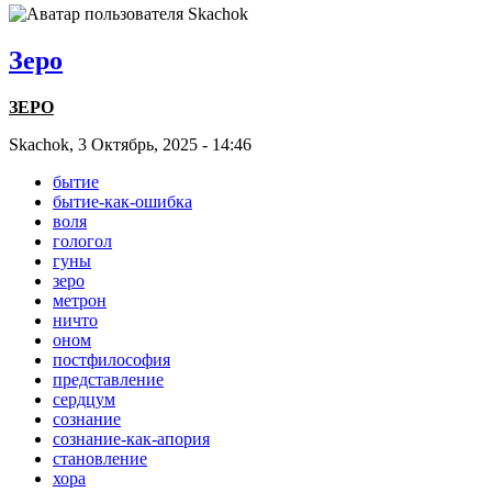
Зеро
ЗЕРО
Skachok, 3 Октябрь, 2025 - 14:46
бытие
бытие-как-ошибка
воля
гологол
гуны
зеро
метрон
ничто
оном
постфилософия
представление
сердцум
сознание
сознание-как-апория
становление
хора