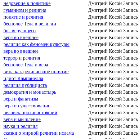
недоверие в политике
Дмитрий Косой
Запись
гуманизм и религия
Дмитрий Косой
Запись
понятие и религия
Дмитрий Косой
Запись
бесполое Тела в религии
Дмитрий Косой
Запись
бог верующего
Дмитрий Косой
Запись
вера во внешнее
Дмитрий Косой
Запись
религия как феномен культуры
Дмитрий Косой
Запись
вера во внешнее
Дмитрий Косой
Запись
террор и религия
Дмитрий Косой
Запись
бесполое Тела и вера
Дмитрий Косой
Запись
вина как религиозное понятие
Дмитрий Косой
Запись
идиот Кампанелла
Дмитрий Косой
Запись
религия публициста
Дмитрий Косой
Запись
демократия и монастырь
Дмитрий Косой
Запись
вера и фанатизм
Дмитрий Косой
Запись
вера и существование
Дмитрий Косой
Запись
человек противостоящий
Дмитрий Косой
Запись
вера и мышление
Дмитрий Косой
Запись
наука и религия
Дмитрий Косой
Запись
сказки о мирной религии ислама
Дмитрий Косой
Запись