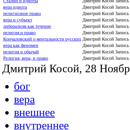
Сталин и идиоты
Дмитрий Косой
Запись
вера идиота
Дмитрий Косой
Запись
религиозное право
Дмитрий Косой
Запись
вера и субъект
Дмитрий Косой
Запись
либерализм как течение
Дмитрий Косой
Запись
религия и право
Дмитрий Косой
Запись
Кончаловский о ментальности русских
Дмитрий Косой
Запись
вера как феномен
Дмитрий Косой
Запись
религия и обычай
Дмитрий Косой
Запись
Религия, вера, и право
Дмитрий Косой
Запись
Дмитрий Косой, 28 Ноябрь
бог
вера
внешнее
внутреннее