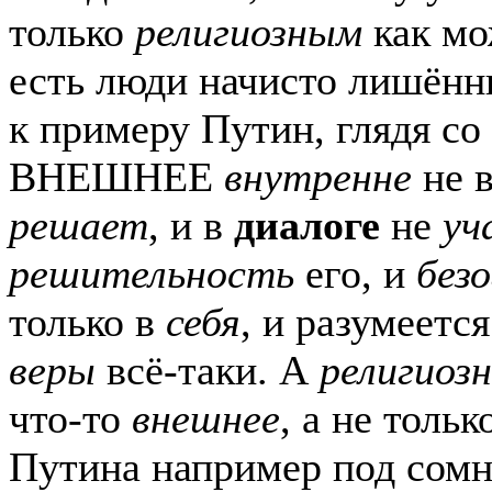
только
религиозным
как мо
есть люди начисто лишён
к примеру Путин, глядя со
ВНЕШНЕЕ
внутренне
не в
решает
, и в
диалоге
не
уч
решительность
его, и
без
только в
себя
, и разумеетс
веры
всё-таки. А
религиоз
что-то
внешнее
, а не тольк
Путина например под сомне