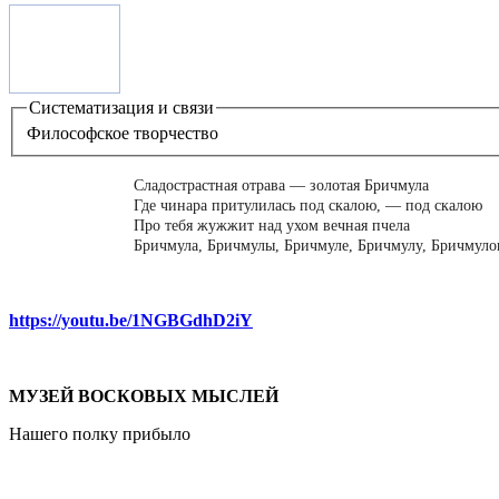
Систематизация и связи
Философское творчество
Сладострастная отрава — золотая Бричмула
Где чинара притулилась под скалою, — под скалою
Про тебя жужжит над ухом вечная пчела
Бричмула, Бричмулы, Бричмуле, Бричмулу, Бричмуло
https://youtu.be/1NGBGdhD2iY
МУЗЕЙ ВОСКОВЫХ МЫСЛЕЙ
Нашего полку прибыло