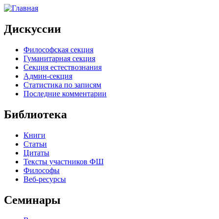
Дискуссии
Философская секция
Гуманитарная секция
Секция естествознания
Админ-секция
Статистика по записям
Последние комментарии
Библиотека
Книги
Статьи
Цитаты
Тексты участников ФШ
Философы
Веб-ресурсы
Семинары