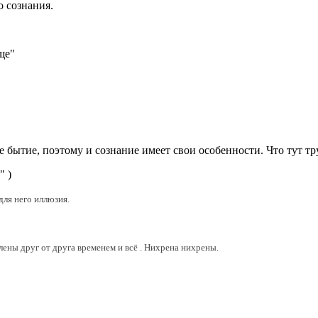
о сознания.
бще"
т.
е бытие, поэтому и сознание имеет свои особенности. Что тут т
 )
для него иллюзия.
ены друг от друга временем и всё . Нихрена нихрены.