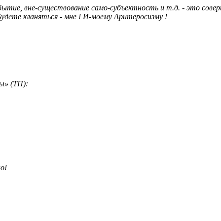
бытие, вне-существование само-субъектность и т.д. - это совер
.. Будете кланяться - мне ! И-моему Аритеросизму !
ы» (ТП):
о!