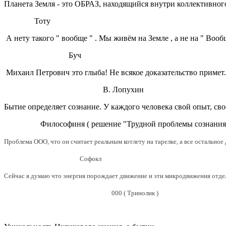
Планета Земля - это ОБРАЗ, находящийся внутри коллективног
Тоту
А нету такого " вообще " . Мы живём на Земле , а не на " Воо
Буч
Михаил Петрович это глыба! Не всякое доказательство приме
В. Лопухин
Бытие определяет сознание. У каждого человека свой опыт, сво
Философиня ( решение "Трудной проблемы сознания"
Проблема ООО, что он считает реальным котлету на тарелке, а все остальное 
Софокл
Сейчас я думаю что энергия порождает движение и эти микродвижения отдел
000 ( Тринолик )