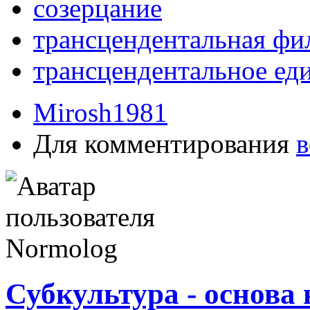
созерцание
трансцендентальная фи
трансцендентальное ед
Mirosh1981
Для комментирования
в
Субкультура - основа 