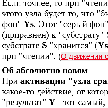
Если точнее, то при "чтен
этого узла будет то, что "б
фон"
Ys
. Этот "серый фон
(приравнен) к "субстрату"
субстрате
S
"хранится" (
Ys
при "чтении".
(
О движении с
Об абсолютно новом
При
активации "узла ср
какое-то действие, от кото
"результат"
Y
- тот самый, 