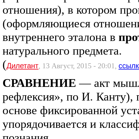
отношения), в котором пр
(оформляющиеся отношени
внутреннего эталона в
про
натурального предмета.
(
Дилетант
ссыл
, 13 Август, 2015 - 20:01,
СРАВНЕНИЕ
— акт мышл
рефлексия», по И. Канту),
основе фиксированной уст
упорядочивается и класси
познания.