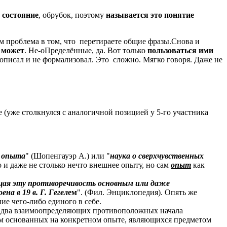
 состояние
, обрубок, поэтому
называется это понятие
 проблема в том, что перетираете общие фразы.Снова и
 может
. Не-оПределённые, да. Вот только
пользоваться ими
описал и не формализовал. Это сложно. Мягко говоря. Даже не
е (уже столкнулся с аналогичной позицией у 5-го участника
и опыта
" (Шопенгауэр А.) или "
наука о сверхчувственных
о и даже не столько нечто внешнее опыту, но сам
опыт
как
щая эту противоречивость основным или даже
а в 19 в. Г. Гегел
ем
". (Фил. Энциклопедия). Опять же
ие чего-либо единого в себе.
к два взаимоопределяющих противоположных начала
ем основанных на конкретном опыте, являющихся предметом