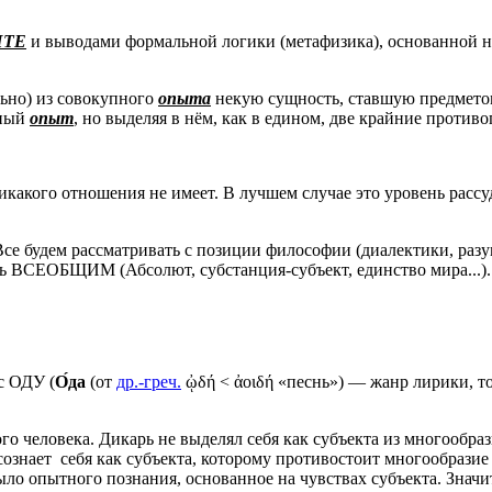
ТЕ
и выводами формальной логики (метафизика), основанной 
льно) из совокупного
опыта
некую сущность, ставшую предметом
пный
опыт
, но выделяя в нём, как в едином, две крайние проти
никакого отношения не имеет. В лучшем случае это уровень расс
. Все будем рассматривать с позиции философии (диалектики, раз
ать ВСЕОБЩИМ (Абсолют, субстанция-субъект, единство мира...).
с ОДУ (
О́да
(от
др.-греч.
ᾠδή < ἀοιδή «песнь») — жанр лирики, т
го человека. Дикарь не выделял себя как субъекта из многообр
е осознает себя как субъекта, которому противостоит многообраз
ыло опытного познания, основанное на чувствах субъекта. Знач