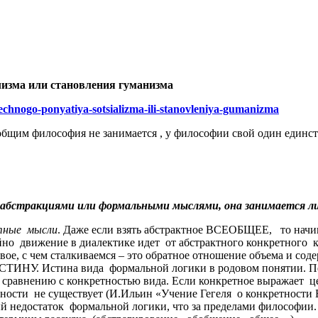
лизма или становления гуманизма
nechnogo-ponyatiya-sotsializma-ili-stanovleniya-gumanizma
, общим философия не занимается , у философии свой один еди
и абстракциями или формальными мыслями, она занимается 
етные мысли
. Даже если взять абстрактное ВСЕОБЩЕЕ, то начин
но движение в диалектике идет от абстрактного конкретного к
ое, с чем сталкиваемся – это обратное отношение объема и соде
 ИСТИНУ. Истина вида формальной логики в родовом понятии. П
внению с конкретностью вида. Если конкретное выражает цело
ости не существует (И.Ильин «Учение Гегеля о конкретности Бо
й недостаток формальной логики, что за пределами философии. 