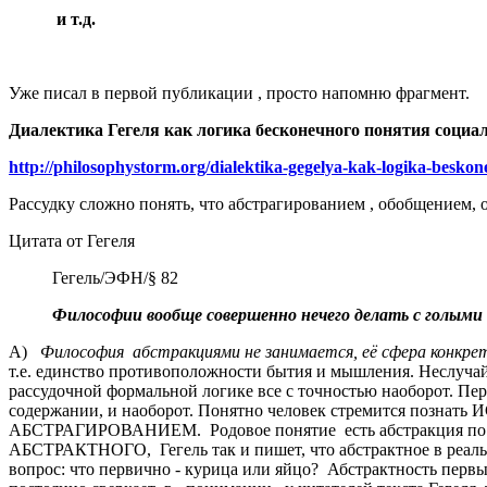
и т.д.
Уже писал в первой публикации , просто напомню фрагмент.
Диалектика Гегеля как логика бесконечного понятия социа
http://philosophystorm.org/dialektika-gegelya-kak-logika-besko
Рассудку сложно понять, что абстрагированием , обобщением
Цитата от Гегеля
Гегель/ЭФН/§ 82
Философии вообще совершенно нечего делать с голым
А)
Философия абстракциями не занимается, её сфера конкр
т.е. единство противоположности бытия и мышления. Неслучай
рассудочной формальной логике все с точностью наоборот. Перв
содержании, и наоборот. Понятно человек стремится познать
АБСТРАГИРОВАНИЕМ. Родовое понятие есть абстракция по сра
АБСТРАКТНОГО, Гегель так и пишет, что абстрактное в реальн
вопрос: что первично - курица или яйцо? Абстрактность первы