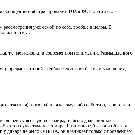
на обобщении и абстрагировании
ОПЫТА.
Но это автор -
 рассмотрения уже самой по себе, вообще в целом. В
воположности,…
удка, т.е. метафизики в современном понимании. Размышления о
ума), предмет которой всеобщее единство бытия и мышления,
оржественная), посвящённая какому-либо событию, герою, или
азия вещей существующего мира, не было даже личных
ие объектов существующего мира. Единство субъекта и объекта
ит, у дикаря не было ОПЫТА, он возникает только с появлением