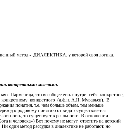
нственный метод - ДИАЛЕКТИКА, у которой своя логика.
лишь конкретными мыслями.
ая с Парменида, это всеобщее есть внутри себя конкретное,
 конкретному конкретного (д.ф.н. А.Н. Муравьев). В
ржания понятия, т.е. чем больше объем, тем меньше
ереход к родовому понятию от вида осуществляется
стность, то существует в реальности. В отношении
га и человека») Вот почему не могут ответить на детский
Ни один метод рассудка в диалектике не работают, но