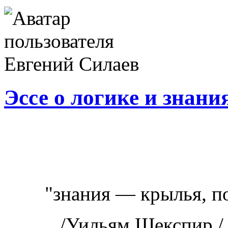
Эссе о логике и знани
"знания — крылья, под
/Уильям Шекспир / Ге