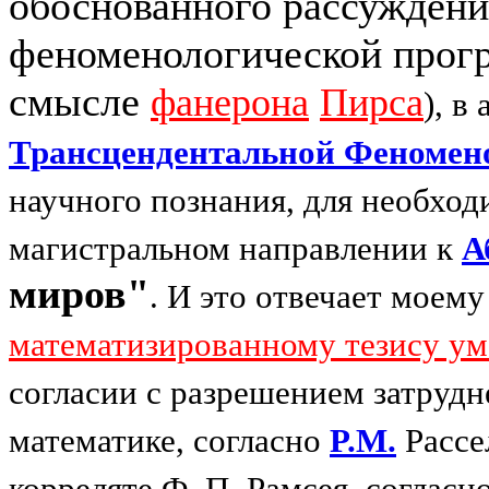
обоснованного рассуждени
феноменологической прогр
смысле
фанерона
Пирса
), в
Трансцендентальной Феномен
научного познания, для необход
магистральном направлении к
А
миров"
. И это отвечает моем
математизированному тезису ум
согласии с разрешением затруд
математике, согласно
P.M.
Рассе
корреляте Ф. П. Рамсея, соглас