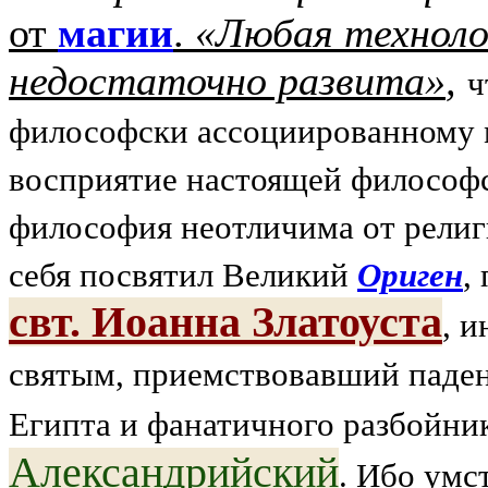
от
магии
.
«Любая техноло
недостаточно развита»
,
ч
философски ассоциированному 
восприятие настоящей философс
философия неотличима от религи
себя посвятил Великий
Ориген
,
свт. Иоанна Златоуста
, 
святым, приемствовавший паден
Египта и фанатичного разбойни
Александрийский
. Ибо ум