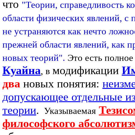
что
"Теории, справедливость к
области физических явлений, с
не устраняются как нечто ложно
прежней области явлений, как п
новых теорий".
Это есть полное
Куайна
модификации
Им
, в
два
новых понятия:
неизм
допускающее отдельные и
теории
.
Тезисо
Указываемая
философского абсолютиз