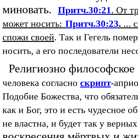
миновать.
Притч.30:21
. От т
может носить:
Притч.30:23
.
... 
с­по­жи своей
. Так и Гегель помер
носить, а его последователи не
Религиозно философское 
человека согласно
скрипт
-априо
Подобие Божества, что обязател
как и Бог, это и есть чудесное 
не властна, и будет так у верны
воскресения мёртвых и жи