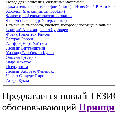
Повод для написания, связанные материалы:
Доказательство в философии (анонс)---Невесёлый Р. А. и Ев
Абсолют (парадигма философии)
Философия феноменологии сознания
Феноменология ( раб. пер. с англ.)
Ссылка на философа, ученого, которому посвящена запись:
Валерий Александрович Суровцев
Фрэнк Пламптон Рамсей
Бертран Рассел
Альфред Норт Уайтхед
Людвиг Витгенштейн
Уиллард Ван Орман Куайн
Эдмунд Гуссерль
Имре Лакатос
Пьер Дюгем
Людвиг Андреас Фейербах
Чарльз Сандерс Пирс
Андре Кукла
Предлагается новый ТЕЗИ
обосновывающий
Принцип