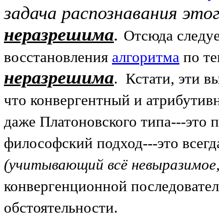
задача распознавания это
неразрешима
.
Отсюда следуе
восстановления
алгоритма
по те
неразрешима
. К
стати, эти 
что конвергентный и атрибутив
даже Платоновского типа---это 
философский подход---это всег
(учитывающий всё невыразимое, 
конвергенционной последовател
обстоятельности.