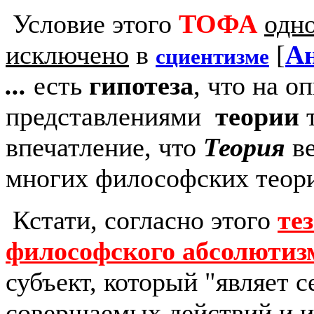
Условие этого
ТОФА
одн
исключено
в
[
Ан
сциентизме
...
есть
гипотеза
, что на 
представлениями
теории
т
впечатление, что
Теория
в
многих философских теори
Кстати, согласно этого
те
философского абсолютиз
субъект, который "являет с
совершаемых действий и их