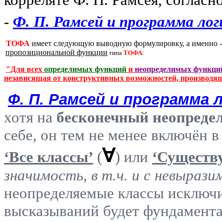
-
Ф. П. Рамсей и программа ло
ТОФА
имеет следующую выводную формулировку, а именно 
пропозициональной функции
типа
ТОФА
:
"Для всех
определимых функций
и
неопределимых функци
независящая от конструктивных возможностей, производя
Ф. П. Рамсей и программа 
хотя на
бесконечный неопреде
себе, он тем не менее включён 
∀
‘Все классы’
(
) или
‘Существу
значимость, в т.ч. и с невыраз
неопределяемые классы исключит
высказываний будет фундаментал