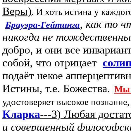
Веры)
. И хоть истина у каждог
, как то 
Брауэра-Гейтинга
никогда не тождественны
добро, и они все инвариа
собой, что отрицает
соли
подаёт некое апперцептив
Истины, т.е. Божества
.
Мы 
удостоверяет высокое познание
Кларка
---3) Любая доста
и совершенный философск