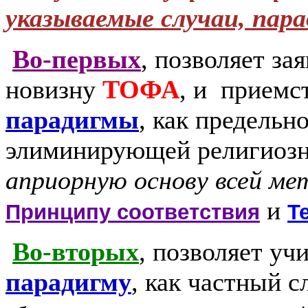
указываемые случаи, пар
Во-первых
, позволяет з
новизну
ТОФА
, и приемс
парадигмы
, как предель
элиминирующей религиоз
априорную основу всей ме
и
Принципу соответствия
Т
Во-вторых
, позволяет уч
парадигму
, как частный 