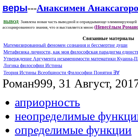
веры
---
Анаксимен Анаксагор
ВЫВОД
: Заявлена новая часть выводной и оправдывающе-элиминирующей
(
Невесёлым Романо
ассоциированного знания, что и выставляется мною
Связанные материалы
Матемизированный феномен сознания и бессмертие души
Метафизика личности, как моя философская парадигма единств
Утверждение Аргумента незаменимости математики Куаина-П
Логика философии Истины
Теория Истины Всеобщности Философии Понятия ∃∀
Роман999, 31 Август, 2017
априорность
неопределимые функци
определимые функции