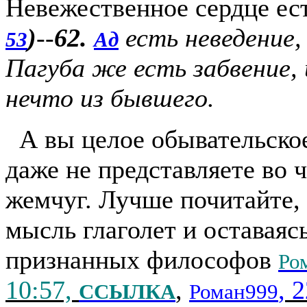
Невежественное сердце ест
)
--
62.
есть неведение,
53
Ад
Пагуба же есть забвение, 
нечто из бывшего.
А вы целое обывательско
даже не представляете во
жемчуг. Лучше почитайте, 
мысль глаголет и оставаяс
признанных философов
Ро
10:57,
,
, 
ССЫЛКА
Роман999