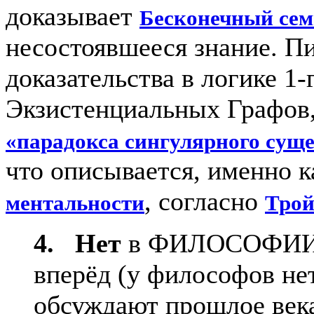
доказывает
Бесконечный сем
несостоявшееся знание. П
доказательства в логике 1-
Экзистенциальных Графов
«парадокса сингулярного суще
что описывается, именно 
, согласно
ментальности
Трой
4. Нет
в ФИЛОСОФИИ с
вперёд (у философов нет
обсуждают прошлое век