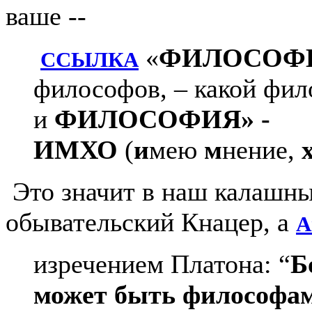
ваше --
«
ФИЛОСОФ
ССЫЛКА
философов, – какой фил
и
ФИЛОСОФИЯ» -
ИМХО
(
и
мею
м
нение,
Это значит в наш калашны
обывательский Кнацер, а
А
изречением Платона: “
Б
может быть философа