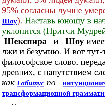
95% согласны лучше умерет
)
.
Наставь юношу в нача
Шоу
уклонится (Притчи Мудр
Шекспира
и
Шоу
имеет
лжи и безумию. И вот тут-
философское слово, перед
древних, с напутствием сл
как
по
Габитус
интуициони
трансформационной граммати