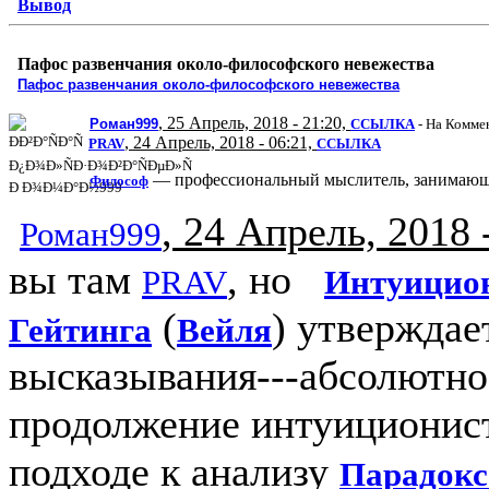
Вывод
Пафос развенчания около-философского невежества
Пафос развенчания около-философского невежества
, 25 Апрель, 2018 - 21:20,
Р
оман999
ССЫЛКА
-
На Комме
, 24 Апрель, 2018 - 06:21,
PRAV
ССЫЛКА
— профессиональный мыслитель, занимающи
Философ
, 24 Апрель, 2018 
Роман999
вы там
, но
PRAV
Интуицион
(
) утверждае
Гейтинга
Вейля
высказывания---абсолютно
продолжение интуиционист
подходе к анализу
Парадокс