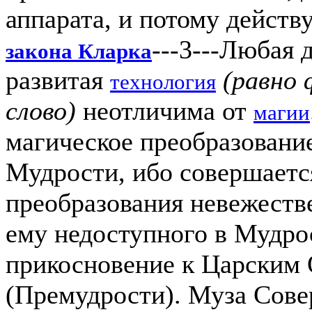
аппарата, и потому дейст
---3---Любая 
закона Кларка
развитая
(равно 
технология
слово)
неотличима от
магии
магическое преобразован
Мудрости, ибо совершаетс
преобразования невежеств
ему недоступного в Мудрос
прикосновение к Царским
(Премудрости). Муза Сов