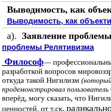
Выводимость, как объе
Выводимость, как объекти
а).
Заявление проблемы
проблемы Релятивизма
Философ
— профессиональны
разработкой вопросов мировозз
откуда такой Нигилизм
(который
продемонстрировал пользовател
вперёд, могу сказать, что Нигил
радикальн
ценностей, от т.ск.