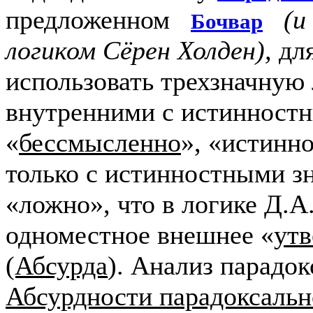
предложенном
(и
Бочвар
логиком
Сёрен Холден
),
для
использовать трехзначную 
внутренними с истинност
«
бессмысленно
», «истинн
только с истинностными з
«ложно», что в логике Д.А
одноместное внешнее «
ут
(Абсурда
). Анализ парадок
Абсурдности парадоксаль