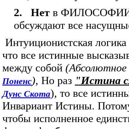
2. Нет
в ФИЛОСОФИИ к
обсуждают все насущны
Интуиционистская логик
что все истинные высказы
между собой
(Абсолютное
)
, Но раз
"Истина сл
Поненс
), то все истин
Дунс Скота
Инвариант Истины. Потому
чтобы исполненное единст