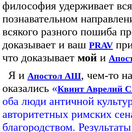
философия удерживает вся
познавательном направлен
всякого разного пошиба пр
доказывает и ваш
при
PRAV
что доказывает
мой
и
Апос
Я и
, чем-то 
Апостол АШ
оказались
«
Квинт Аврелий
С
оба люди античной культур
авторитетных римских се
благородством. Результат