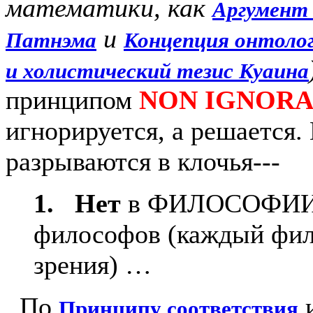
математики, как
Аргумент
и
Патнэма
Концепция онтоло
и холистический тезис Куаина
принципом
NON IGNOR
игнорируется, а решается.
разрываются в клочья---
1. Нет
в ФИЛОСОФИИ ед
философов (каждый фил
зрения) …
По
Принципу соответствия