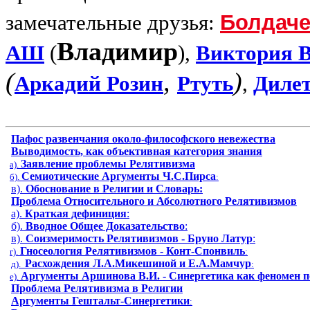
замечательные друзья:
Болдач
Владимир
АШ
(
),
Виктория 
(
,
)
Аркадий Розин
Ртуть
,
Диле
Пафос развенчания около-философского невежества
Выводимость, как объективная категория знания
Заявление проблемы Релятивизма
а).
Семиотические Аргументы Ч.С.Пирса
б).
:
в).
Обоснование в Религии и Словарь:
Проблема Относительного и Абсолютного Релятивизмов
а).
Краткая дефиниция
:
б).
Вводное Общее Доказательство
:
в).
Соизмеримость Релятивизмов - Бруно Латур
:
Гносеология Релятивизмов - Конт-Спонвиль
г).
:
Расхождения Л.А.Микешиной и Е.А.Мамчур
д).
:
Аргументы Аршинова В.И. - Синергетика как феномен п
е).
Проблема Релятивизма в Религии
Аргументы Гештальт-Синергетики
: