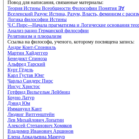
Повод для написания, связанные материалы:
Теория Истины Всеобщности Философии Понятия ∃∀
Вселенский Разум: Истина, Разум, Власть, феминизм с раси
Логика философии Истины
Ч.С.Пирс---Начала прагматизма и Логические основания тео
Анализ рацио Германской философии
Релятивизм и плюрализм
Ссылка на философа, ученого, которому посвящена запись:
Андре Конт-Спонвиль
Мартин Хайдеггер
Бенедикт Спиноза
Альфред Тарский
Курт Гёдель
Карл Густав Юнг
Чарльз Сандерс Пирс
Иисус Христос
Готфрид Вильгельм Лейбниц
Бруно Латур
Дэвид Юм
Иммануил Кант
Людвиг Витгенштейн
Лев Михайлович Лопатин
Алексей Степанович Хомяков
Владимир Иванович Аршинов
Елена Аркадьевна Мамчур