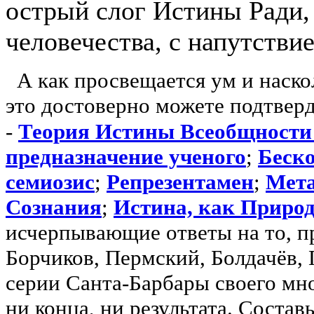
острый слог Истины Ради,
человечества, с напутстви
А как просвещается ум и наскол
это достоверно можете подтверд
-
Теория Истины Всеобщност
предназначение ученого
;
Беск
семиозис
;
Репрезентамен
;
Мет
Сознания
;
Истина, как Природ
исчерпывающие ответы на то, пр
Борчиков, Пермский, Болдачёв, 
серии Санта-Барбары своего мн
ни конца, ни результата. Состав