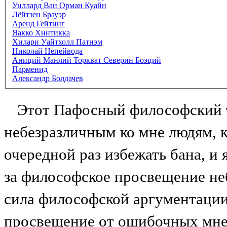
Уиллард Ван Орман Куайн
Лёйтзен Брауэр
Аренд Гейтинг
Яакко Хинтикка
Хилари Уайтхолл Патнэм
Николай Непейвода
Аниций Манлий Торкват Северин Боэций
Парменид
Александр Болдачев
Этот Пафосный философский т
небезразличным ко мне людям, 
очередной раз избежать бана, и
за философское просвещение не
сила философской аргументации 
просвещение от ошибочных мнен