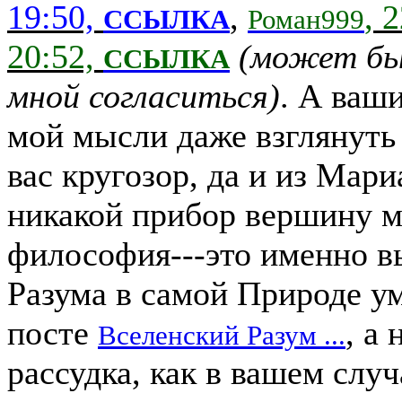
19:50,
,
, 
ССЫЛКА
Роман999
20:52,
(может бы
ССЫЛКА
мной согласиться)
. А ваш
мой мысли даже взглянуть 
вас кругозор, да и из Мар
никакой прибор вершину м
философия---это именно в
Разума в самой Природе ум
посте
, а
Вселенский Разум ...
рассудка, как в вашем сл