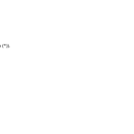
(*)).