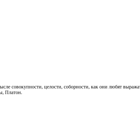
сле совокупности, целости, соборности, как они любят выражат
ы, Платон.