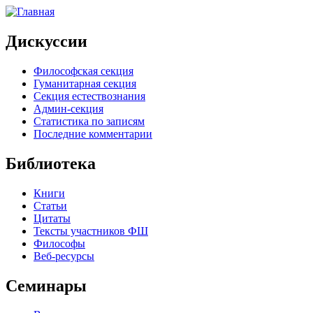
Дискуссии
Философская секция
Гуманитарная секция
Секция естествознания
Админ-секция
Статистика по записям
Последние комментарии
Библиотека
Книги
Статьи
Цитаты
Тексты участников ФШ
Философы
Веб-ресурсы
Семинары