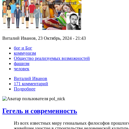
Виталий Иванов, 23 Октябрь, 2024 - 21:43
бог и Бог
коммунизм
Общество реализуемых возможностей
фашизм
человек
Виталий Иванов
171 комментарий
Подробнее
Гегель и современность
Из всех известных миру гениальных философов прошлого
живейшее участие в строительстве человеческой культуры