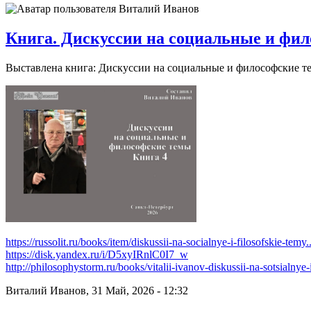
Книга. Дискуссии на социальные и фил
Выставлена книга: Дискуссии на социальные и философские тем
https://russolit.ru/books/item/diskussii-na-socialnye-i-filosofskie-temy..
https://disk.yandex.ru/i/D5xyIRnlC0I7_w
http://philosophystorm.ru/books/vitalii-ivanov-diskussii-na-sotsialnye-i
Виталий Иванов, 31 Май, 2026 - 12:32