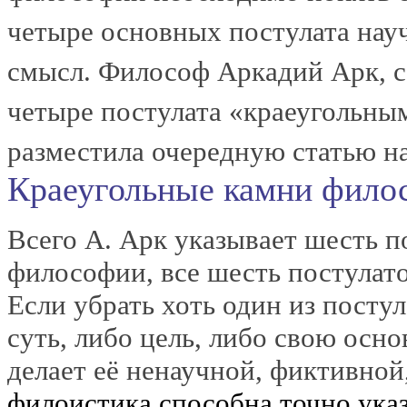
четыре основных постулата науч
смысл. Философ Аркадий Арк, с
четыре постулата «краеугольны
разместила очередную статью н
Краеугольные камни фило
Всего А. Арк указывает шесть 
философии, все шесть постулат
Если убрать хоть один из посту
суть, либо цель, либо свою осно
делает её ненаучной, фиктивно
филоистика способна точно указ