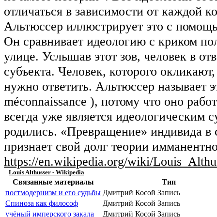
отличаться в зависимости от каждой к
Альтюссер иллюстрирует это с помощь
Он сравнивает идеологию с криком пол
улице. Услышав этот зов, человек в от
субъекта. Человек, которого окликают,
нужно ответить. Альтюссер называет 
méconnaissance ), потому что оно раб
всегда уже является идеологическим су
родились. «Превращение» индивида в с
признает свой долг теории имманентн
https://en.wikipedia.org/wiki/Louis_Althu
Louis Althusser - Wikipedia
Связанные материалы
Тип
постмодернизм и его судьбы
Дмитрий Косой
Запись
Спиноза как философ
Дмитрий Косой
Запись
учёный имперского закала
Дмитрий Косой
Запись