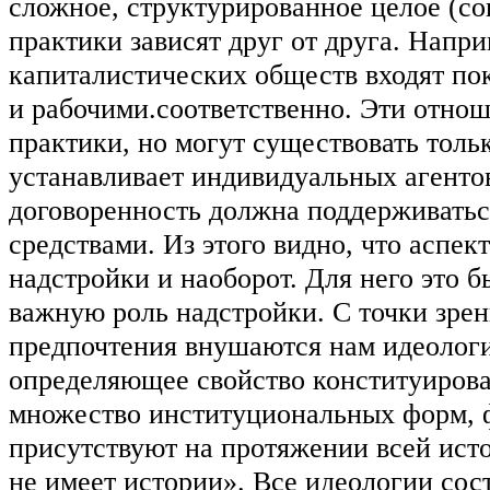
сложное, структурированное целое (со
практики зависят друг от друга. Напр
капиталистических обществ входят по
и рабочими.соответственно. Эти отно
практики, но могут существовать тольк
устанавливает индивидуальных агентов
договоренность должна поддерживать
средствами. Из этого видно, что аспек
надстройки и наоборот. Для него это 
важную роль надстройки. С точки зре
предпочтения внушаются нам идеологи
определяющее свойство конституирова
множество институциональных форм, 
присутствуют на протяжении всей исто
не имеет истории». Все идеологии сос