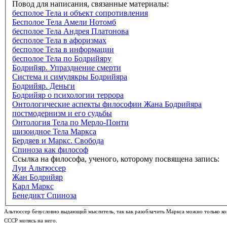
Повод для написания, связанные материалы:
бесполое Тела и объект сопротивления
Бесполое Тела Амели Нотомб
бесполое Тела Андрея Платонова
бесполое Тела в афоризмах
бесполое Тела в информации
бесполое Тела по Бодрийяру
Бодрийяр. Упразднение смерти
Система и симулякры Бодрийяра
Бодрийяр. Деньги
Бодрийяр о психологии террора
Онтологические аспекты философии Жана Бодрийяра
постмодернизм и его судьбы
Онтология Тела по Мерло-Понти
шизоидное Тела Маркса
Бердяев и Маркс. Свобода
Спиноза как философ
Ссылка на философа, ученого, которому посвящена запись:
Луи Альтюссер
Жан Бодрийяр
Карл Маркс
Бенедикт Спиноза
Альтюссер безусловно выдающий мыслитель, так как разоблачить Маркса можно только ког
СССР молясь на него.