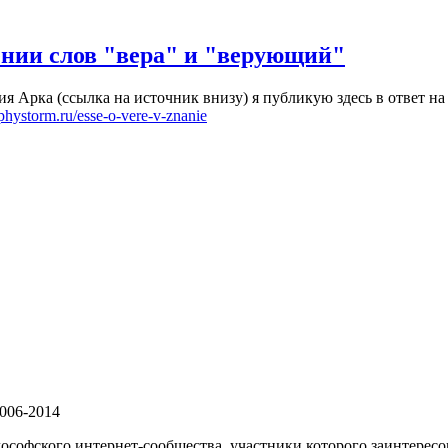
чении слов "вера" и "верующий"
 Арка (ссылка на источник внизу) я публикую здесь в ответ на 
ophystorm.ru/esse-o-vere-v-znanie
006-2014
софского интернет-сообщества, участники которого заинтересо