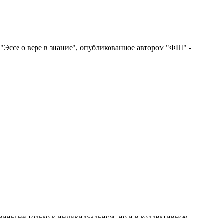
"Эссе о вере в знание", опубликованное автором "ФШ" -
ваны не только в индивидуальном, но и в коллективном