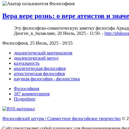
Вера вере рознь: о вере атеистов и зна
Эту философско-семантическую заметку философа Аркадия
Диоген_в_балаклаве, 20 Июль, 2025 - 11:50. -
http://philos
Философиня, 25 Июль, 2025 - 20:55
диалектический материализм
диалектический метод
казуальность
аналитическая философия
атеистическая философия
научная философия - филоистика
Философиня
187 комментариев
Подробнее
Философский штурм | Совместное философское творчество
© 2
Сайт представляет собой площадку для функционирования фило