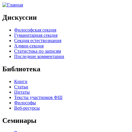
Дискуссии
Философская секция
Гуманитарная секция
Секция естествознания
Админ-секция
Статистика по записям
Последние комментарии
Библиотека
Книги
Статьи
Цитаты
Тексты участников ФШ
Философы
Веб-ресурсы
Семинары