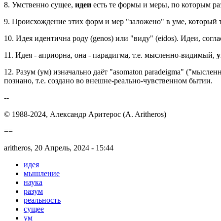
8. Умственно сущее,
идеи
есть те формы и меры, по которым р
9. Происхождение этих форм и мер "заложено" в уме, который 
10. Идея идентична роду (genos) или "виду" (eidos). Идеи, со
11. Идея - априорна, она - парадигма, т.е. мысленно-видимый,
у
12. Разум (ум) изначально даёт "asomaton paradeigma" ("мысле
познано, т.е. создано во внешне-реально-чувственном бытии.
--
© 1988-2024, Александр Аритерос (A. Aritheros)
==
aritheros, 20 Апрель, 2024 - 15:44
идея
мышление
наука
разум
реальность
сущее
ум