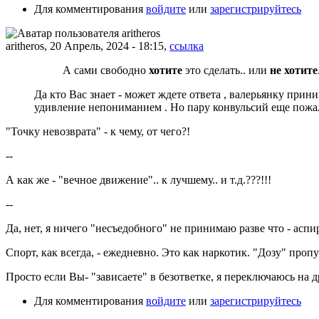
Для комментирования
войдите
или
зарегистрируйтесь
aritheros, 20 Апрель, 2024 - 18:15,
ссылка
А сами свободно
хотите
это сделать.. или
не хотите
Да кто Вас знает - может ждете ответа , валерьянку прин
удивление непониманием . Но пару конвульсий еще пож
"Точку невозврата" - к чему, от чего?!
--
А как же - "вечное движение".. к лучшему.. и т.д.???!!!
--
Да, нет, я ничего "несъедобного" не принимаю разве что - аспир
Спорт, как всегда, - ежедневно. Это как наркотик. "Дозу" пропус
Просто если Вы- "зависаете" в безответке, я переключаюсь на др
Для комментирования
войдите
или
зарегистрируйтесь