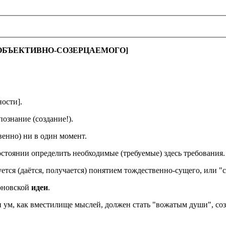
ОБЪЕКТИВНО-СОЗЕРЦАЕМОГО]
ности].
познание (создание!).
венно) ни в один момент.
остоянии определить необходимые (требуемые) здесь требования.
уется (даётся, получается) понятием тождественно-сущего, или "
тоновской
идеи
.
 и ум, как вместилище мыслей, должен стать "вожатым души", со