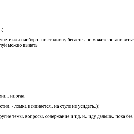
..)
имаете или наоборот по стадиону бегаете - не можете остановить
алуй можно выдать
ин.. иногда..
тил, - ломка начинается.. на стуле не усидеть..))
угие темы, вопросы, содержание и т.д. и.. иду дальше.. пока без 