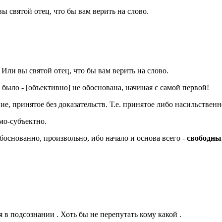
 святой отец, что бы вам верить на слово.
Или вы святой отец, что бы вам верить на слово.
и было - [объективно] не обоснована, начиная с самой первой!
 принятое без доказательств. Т.е. принятое либо насильственно,
мо-субъектно.
обоснованно, произвольно, ибо начало и основа всего -
свободны
 в подсознании . Хоть бы не перепутать кому какой .