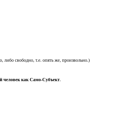
 либо свободно, т.е. опять же, произвольно.)
й человек как Само-Субъект
.