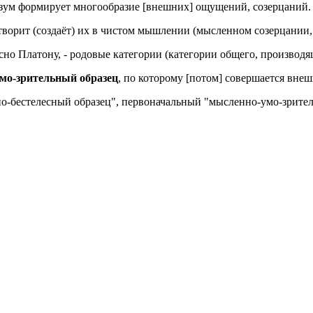
азум формирует многообразие [внешних] ощущений, созерцаний.
творит (создаёт) их в чистом мышлении (мысленном созерцании,
гласно Платону, - родовые категории (категории общего, произво
мо-зрительный образец
, по которому [потом] совершается вне
нно-бестелесный образец", первоначальный "мысленно-умо-зритель