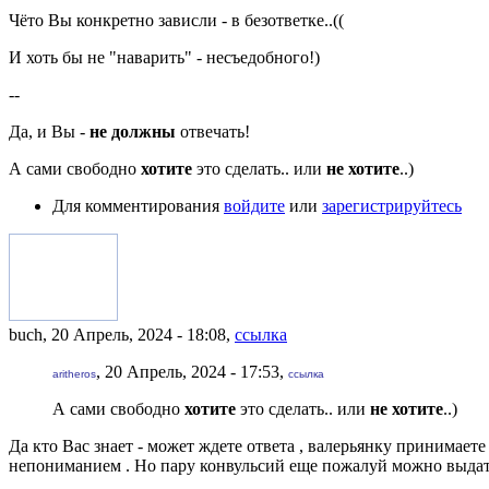
Чёто Вы конкретно зависли - в безответке..((
И хоть бы не "наварить" - несъедобного!)
--
Да, и Вы -
не должны
отвечать!
А сами свободно
хотите
это сделать.. или
не хотите
..)
Для комментирования
войдите
или
зарегистрируйтесь
buch, 20 Апрель, 2024 - 18:08,
ссылка
, 20 Апрель, 2024 - 17:53,
aritheros
ссылка
А сами свободно
хотите
это сделать.. или
не хотите
..)
Да кто Вас знает - может ждете ответа , валерьянку принимает
непониманием . Но пару конвульсий еще пожалуй можно выд