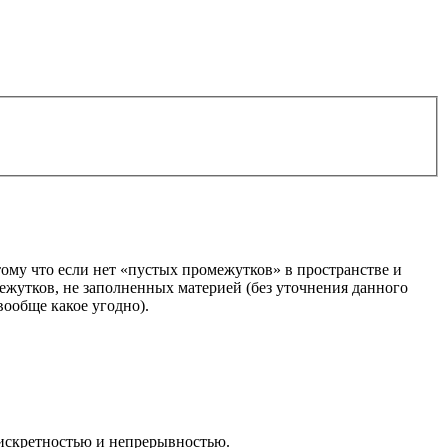
тому что если нет «пустых промежутков» в пространстве и
ромежутков, не заполненных материей (без уточнения данного
вообще какое угодно).
дискретностью и непрерывностью.