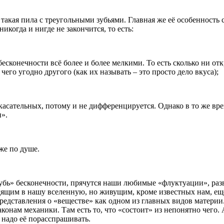
 такая пила с треугольными зубьями. Главная же её особенность 
никогда и нигде не закончится, то есть:
 бесконечности всё более и более мелкими. То есть сколько ни 
чего угодно другого (как их называть – это просто дело вкуса);
 касательных, потому и не дифференцируется. Однако в то же вре
».
же по душе.
вглубь» бесконечности, прячутся наши любимые «флуктуации», 
ящим в нашу вселенную, но живущим, кроме известных нам, ещё
едставления о «веществе» как одном из главных видов материи. 
законам механики. Там есть то, что «состоит» из непонятно чего
 надо её порасспрашивать.