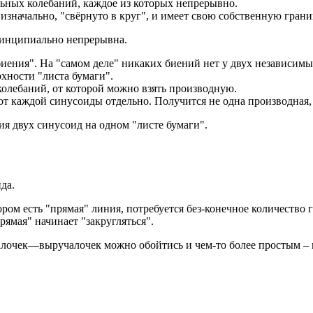
ьных колебаний, каждое из которых непрерывно.
но изначально, "свёрнуто в круг", и имеет свою собственную г
ринципиально непрерывна.
биения". На "самом деле" никаких биений нет у двух независим
хности "листа бумаги".
колебаний, от которой можно взять производную.
от каждой синусоиды отдельно. Получится не одна производная,
я двух синусоид на одном "листе бумаги".
да.
ором есть "прямая" линия, потребуется без-конечное количество
рямая" начинает "закругляться".
лочек—выручалочек можно обойтись и чем-то более простым – н