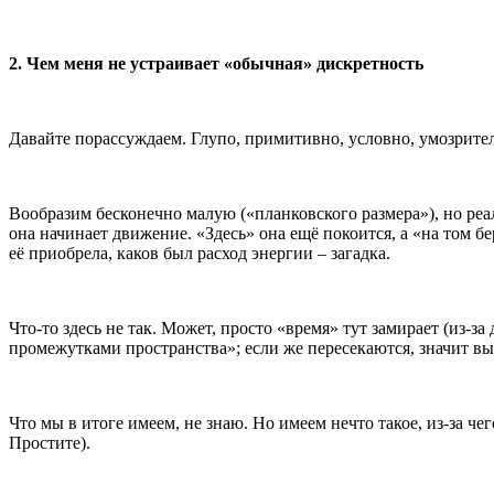
2. Чем меня не устраивает «обычная» дискретность
Давайте порассуждаем. Глупо, примитивно, условно, умозрите
Вообразим бесконечно малую («планковского размера»), но ре
она начинает движение. «Здесь» она ещё покоится, а «на том 
её приобрела, каков был расход энергии – загадка.
Что-то здесь не так. Может, просто «время» тут замирает (из-
промежутками пространства»; если же пересекаются, значит вы
Что мы в итоге имеем, не знаю. Но имеем нечто такое, из-за че
Простите).