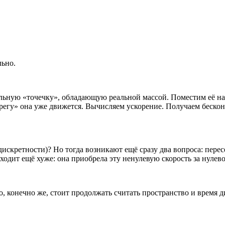
льно.
альную «точечку», обладающую реальной массой. Поместим её на
берегу» она уже движется. Вычисляем ускорение. Получаем беско
за дискретности)? Но тогда возникают ещё сразу два вопроса: пе
ходит ещё хуже: она приобрела эту ненулевую скорость за нуле
го, конечно же, стоит продолжать считать пространство и время 