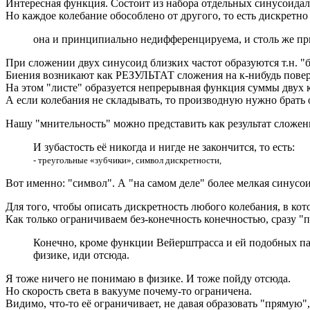
Интересная функция. Состоит из набора отдельных синусоидал
Но каждое колебание обособлено от другого, то есть дискрет
она и принципиально недифференцируема, и столь же п
При сложении двух синусоид близких частот образуются т.н. "
Биения возникают как РЕЗУЛЬТАТ сложения на к-нибудь повер
На этом "листе" образуется непрерывная функция суммы двух 
А если колебания не складывать, то производную нужно брать 
Нашу "мнительность" можно представить как результат сложени
И зубастость её никогда и нигде не закончится, то есть:
- треугольные «зубчики», символ дискретности,
Вот именно: "символ". А "на самом деле" более мелкая синусои
Для того, чтобы описать дискретность любого колебания, в кот
Как только ограничиваем без-конечность конечностью, сразу "п
Конечно, кроме функции Вейерштрасса и ей подобных па
физике, иди отсюда.
Я тоже ничего не понимаю в физике. И тоже пойду отсюда.
Но скорость света в вакууме почему-то ограничена.
Видимо, что-то её ограничивает, не давая образовать "прямую",