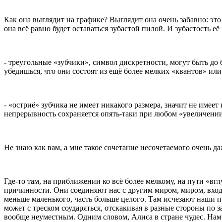
Как она выглядит на графике? Выглядит она очень забавно: это
она всё равно будет оставаться зубастой пилой. И зубастость её 
- треугольные «зубчики», символ дискретности, могут быть до
убедишься, что они состоят из ещё более мелких «квантов» или 
- «остриё» зубчика не имеет никакого размера, значит не имеет
непрерывность сохраняется опять-таки при любом «увеличении
Не знаю как вам, а мне такое сочетание несочетаемого очень да
Где-то там, на приближении ко всё более мелкому, на пути «
причинности. Они соединяют нас с другим миром, миром, вход
меньше маленького, часть больше целого. Там исчезают наши пр
может с треском соударяться, отскакивая в разные стороны по 
вообще неуместным. Одним словом, Алиса в стране чудес. Нам