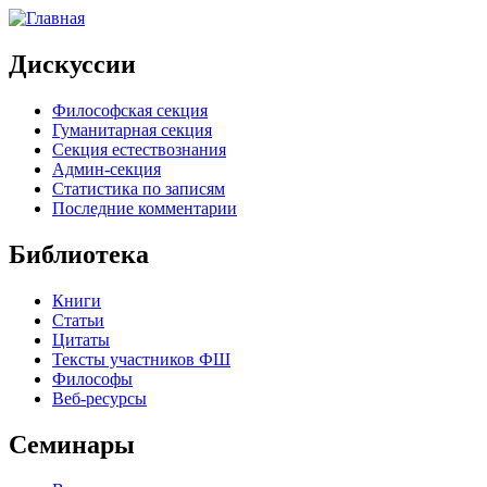
Дискуссии
Философская секция
Гуманитарная секция
Секция естествознания
Админ-секция
Статистика по записям
Последние комментарии
Библиотека
Книги
Статьи
Цитаты
Тексты участников ФШ
Философы
Веб-ресурсы
Семинары