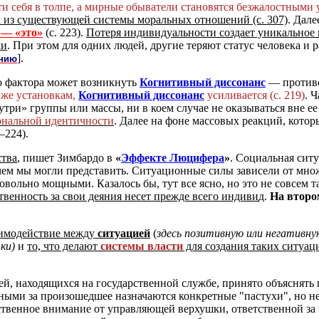
и себя в толпе, а мирные обыватели становятся безжалостными 
 из существующей системы моральных отношений (с. 307)
. Дал
 — «это»
(с. 223).
Потеря индивидуальности создает уникальное 
ми
. При этом для одних людей, другие теряют статус человека и 
].
ению
 фактора может возникнуть
Когнитивный диссонанс
— противо
 же установкам,
Когнитивный диссонанс
усиливается (с. 219)
. 
три» группы или массы, ни в коем случае не оказываться вне ее (
ональной идентичности
. Далее на фоне массовых реакций, кото
—224).
ства
, пишет Зимбардо в
«
Эффекте Люцифер
а
»
. Социальная сит
ем мы могли представить. Ситуационные силы зависели от множ
овольно мощными. Казалось бы, тут все ясно, но это не совсем т
венность за свои деяния несет прежде всего индиви
д.
На второ
аимодействие между
ситуацией
(
здесь позитивную или негативн
ки)
и
то, что делают
системы власти
для создания таких ситуац
, находящихся на государственной службе, принято объяснять
ными за произошедшее назначаются конкретные "пастухи", но н
твенное внимание от управляющей верхушки, ответственной за н