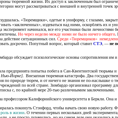
стороны тюремной жизни. Их доступ к заключенным был огранич
категории могут рассматриваться с внешней и внутренней точек з
худшалась. «Тюремщики», одетые в униформу, с глазами, закры
ивать «заключенных», издеваться над ними, оскорблять их и ун
да эксперимент начинался, все его участники были личностями 
дентичны.
Но через неделю между ними не было ничего общего
.
на действие ситуационных сил.
Среди «Тюремщиков» немедленно
рвать досрочно. Попутный вопрос, который ставит
СТЭ
, —
не п
ардо обсуждает психологические основы сопротивления им и т
ыла предпринята попытка побега в Сан-Квентинтской тюрьмы и
 Нью-Йорке].
Внезапная тюремная катастрофа. Два государстве
я по природе тюрем, и от ничего не знания не по-наслышке о т
учреждений по всей стране. Зимбардо организовал программу дл
реписка с, по крайней мере 20-тью различнымим заключенными.
ла профессором Калифорнийского университета в Беркли. Она и 
алась покинуть Стэнфорд, чтобы начать свою новую работу. Фи
 роль в жизни
. О течении первых нескольких дней эксперимента, 
и, а не просто дурачились, но на самом деле они оказались в