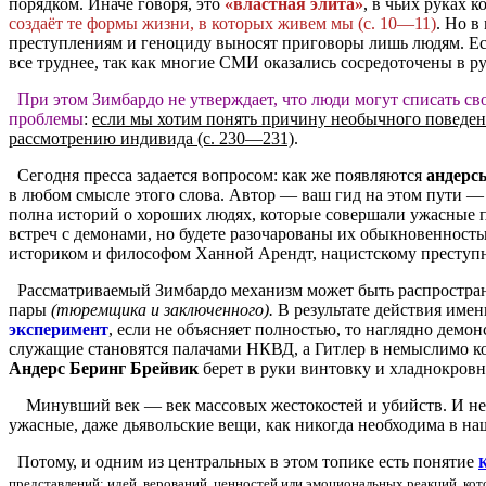
порядком. Иначе говоря, это
«властная элита»
, в чьих руках 
создаёт те формы жизни, в которых живем мы (с. 10—11)
. Но в
преступлениям и геноциду выносят приговоры лишь людям. Есл
все труднее, так как многие СМИ оказались сосредоточены в р
При этом Зимбардо не утверждает, что люди могут списать с
проблемы
:
если мы хотим понять причину необычного поведения
рассмотрению индивида (с. 230—231)
.
Сегодня пресса задается вопросом: как же появляются
андерс
в любом смысле этого слова. Автор — ваш гид на этом пути 
полна историй о хороших людях, которые совершали ужасные 
встреч с демонами, но будете разочарованы их обыкновенност
историком и философом Ханной Арендт, нацистскому престу
Рассматриваемый Зимбардо механизм может быть распростра
пары
(тюремщика и заключенного).
В результате действия име
эксперимент
, если не объясняет полностью, то наглядно демон
служащие становятся палачами НКВД, а Гитлер в немыслимо к
Андерс Беринг Брейвик
берет в руки винтовку и хладнокровн
Минувший век — век массовых жестокостей и убийств. И не п
ужасные, даже дьявольские вещи, как никогда необходима в на
Потому, и одним из центральных в этом топике есть понятие
К
представлений: идей, верований, ценностей или эмоциональных реакций, кот