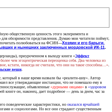
йную общественную ценность этого экперимента и
о для обозримости представления. Думаю мои читатели поймут,
 почитать полюбоваться на ФСИН---
Хозяин и его барыги.
 бывших и нынешних заключенных мордовской ИК-11
.
ерланды), приуроченном к выходу книги «
Эффект
 более чем эгоцентрическая переоценка себя. Два человека из
вое, кстати, никогда не считали, что они на такое способны…»
.
льские вещи
.
т, который в наше время назвали бы «реалити-шоу». Автор
прошел все утверждающие инстанции, что не помешало ему в
 военнослужащие, объявленные
«дурными овцами»
в
«здоровом
ей книге он, наконец, дает подробное — день за днем, час за
 его поведенческие характеристики, но
оказался ярчайшей
огами и социологами. Но все они страдают существенным