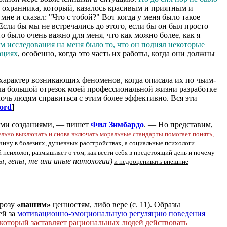
о охранника, который, казалось красивым и приятным и
мне и сказал: "Что с тобой?" Вот когда у меня было такое
 Если бы мы не встречались до этого, если бы он был просто
о было очень важно для меня, что как можно более, как я
 исследования на меня было то, что он поднял некоторые
ациях
, особенно, когда это часть их работы, когда они должны
 характер возникающих феноменов, когда описала их по чьим-
ела большой отрезок моей профессиональной жизни разработке
очь людям справиться с этим более эффективно. Вся эти
ford
]
ыми созданиями, — пишет
Фил Зимбардо
. — Но представим,
ельно выключать и снова включать моральные стандарты помогает понять,
чину в болезнях, душевных расстройствах, а социальные психологи
 психолог, размышляет о том, как вести себя в предстоящий день и почему
, гены, те или иные патологии)
и недооценивать внешние
грозу
«нашим»
ценностям, либо вере (с. 11). Образы
ей за
мотивационно-эмоциональную регуляцию поведения
, который заставляет рациональных людей действовать