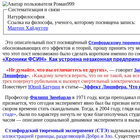
Систематизация и связи
Натурфилософия
Ссылка на философа, ученого, которому посвящена запись:
Мартин Хайдеггер
Это описательный пост посвящённый
Стэнфордскому тюремно
обосновывающих его эффектов и теорий, прошу принять эту мо
что этот пост невозможно было сделать коротким именно по с
«Хроники ФСИН»
Как устроена незаконная предприн
«Не думайте, что вы отличаетесь от других»
, — говорит
Зи
Люцифера
».
Каждому хочется верить, что он не такой, как в
«
трех повернут рубильник и вызовут смертельный электрический 
Повествует
Юрий Батурин
в статье---
Эффект Люцифера. Что и
Профессор
Филипп Зимбардо
в 1971 году, когда преподавал
признается, что сегодня эксперимент явно был бы признан неэ
скором времени стать скандальным. Тогда, в 2004 году, глядя 
стаде»
, были по характеру ничуть не хуже благополучных студен
часом — описание социальной динамики эксперимента и вызы
Стэнфордский тюремный эксперимент
(
СТЭ
)
задумывался 
иллюстрацией границы, разделяющей Добро и Зло
. Существуе