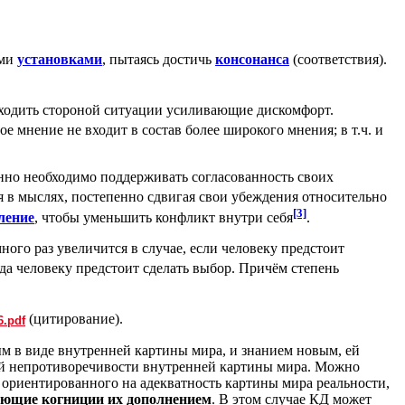
ими
установками
, пытаясь достичь
консонанса
(соответствия).
обходить стороной ситуации усиливающие дискомфорт.
е мнение не входит в состав более широкого мнения; в т.ч. и
енно необходимо поддерживать согласованность своих
 в мыслях, постепенно сдвигая свои убеждения относительно
[3]
ение
, чтобы уменьшить конфликт внутри себя
.
ого раз увеличится в случае, если человеку предстоит
гда человеку предстоит сделать выбор. Причём степень
(цитирование).
6.pdf
 в виде внутренней картины мира, и знанием новым, ей
ой непротиворечивости внутренней картины мира. Можно
о, ориентированного на адекватность картины мира реальности,
ующие когниции их дополнением
. В этом случае КД может