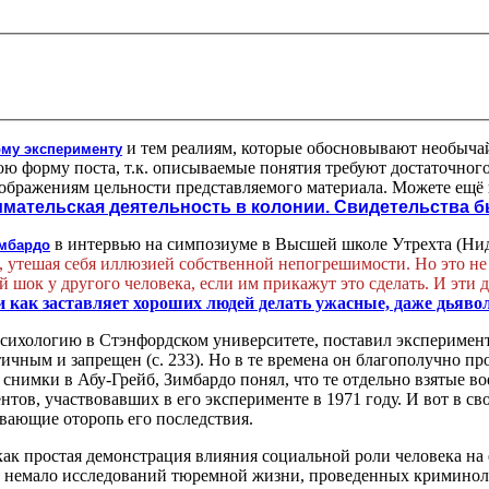
и тем реалиям, которые обосновывают необыча
му эксперименту
ю форму поста, т.к. описываемые понятия требуют достаточног
оображениям цельности представляемого материала. Можете ещё
имательская деятельность в колонии. Свидетельства
в интервью на симпозиуме в Высшей школе Утрехта (Нид
мбардо
се, утешая себя иллюзией собственной непогрешимости. Но это не
шок у другого человека, если им прикажут это сделать. И эти д
 как заставляет хороших людей делать ужасные, даже дьяво
 психологию в Стэнфордском университете, поставил эксперимен
тичным и запрещен (с. 233). Но в те времена он благополучно 
на снимки в Абу-Грейб, Зимбардо понял, что те отдельно взятые
тов, участвовавших в его эксперименте в 1971 году. И вот в сво
вающие оторопь его последствия.
как простая демонстрация влияния социальной роли человека на
т немало исследований тюремной жизни, проведенных криминол