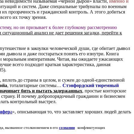
з-за невидимости называемая «черной дырой» власти,
именно и
ситуаций и систем. Даже специальные трибуналы по военным
их прозрачность и гражданский контроль. А этого добиться
всего их точку зрения.
стему, но он призывает к более глубокому рассмотрению
и ситуационный анализ не дает решения загадки, перейти к
 путешествие в закоулки человеческой души, где обитает дьявол
ми дьявола и даже постараться понять его изнутри. Книга
 и моральным императивам. Читая, вы ожидаете ужасающих
учше всего подходит краткая характеристика, данная
5).
, вплоть до страны в целом, и сужен до одной-единственной
ойа
, тоталитарные системы…
Стэнфордский тюремный
начинает бить и пытать задержанных
, простые конторские
ю страну. И почему добропорядочный гражданин и бизнесмен
елать контрольный выстрел.
ифер
а
», описывающая то, что заставляет хороших людей делать
да, вызванное столкновением в его
сознании
конфликтующих