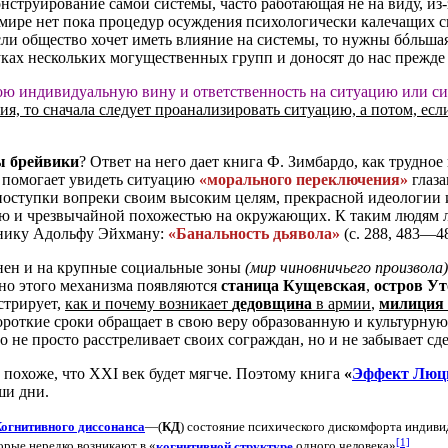
конструирование самой системы, часто работающая не на виду, и
 мире нет пока процедур осуждения психологически калечащих 
и общество хочет иметь влияние на системы, то нужны бóльшая 
уках нескольких могущественных групп и доносят до нас прежде 
вою индивидуальную вину и ответственность на ситуацию или си
, то сначала следует проанализировать ситуацию, а потом, есл
ы брейвики
? Ответ на него дает книга Ф. Зимбардо, как трудное
— помогает увидеть ситуацию
«морального переключения»
глаза
поступки вопреки своим высоким целям, прекрасной идеологии
ью и чрезвычайной похожестью на окружающих. К таким людям л
пнику Адольфу Эйхману:
«Банальность дьявола»
(с. 288, 483—48
нен и на крупные социальные зоны
(мир чиновничьего произвола)
нно этого механизма появляются
станица Кущевская
,
остров Ут
стрирует,
как и почему возникает
дедовщина
в армии
,
милиция 
ороткие сроки обращает в свою веру образованную и культурну
о не просто расстреливает своих сограждан, но и не забывает сд
охоже, что XXI век будет мягче. Поэтому книга
«
Эффект Люц
ши дни.
огнитивного диссонанса
—(
КД
) состояние психического дискомфорта индиви
[1]
орые нередко возникают в «
когнитивной структуре
одного человека»
.