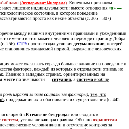
убийцами (
).
Конечным признаком
Эксперимент Милгрэма
ее идет лишение индивидуальности: вместо отношения
«я» —
психологическое состояние
, в котором
поведение
рассматриваются просто как некие объекты (с. 305—307)
речие между нашими внутренними правилами и убеждениями
Часто именно в этот момент человек и переходит границу Добра
с. 256).
СТЭ
просто создал условия
дегуманизации
, потерей
рые становились ожидаемой нормой, выражение человеческих
уация может оказывать гораздо большее влияние на поведение и
ества факторов, каждый из которых в отдельности отнюдь не
ак.
Именно в западных странах, ориентированных на
м месте
по значимости —
ситуация
, а
система
вообще
ую роль играют многие социальные факторы)
,
тем, что
ий
, поддержания их и обоснования их существования (с. 445—
 поговоркой
«В семье не без урода»
или сводить к
е
система
, устанавливающая правила. Обычно
охранители
ечеловеческие условия жизни и отсутствие контроля за