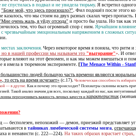
е не спустилась в подвал и не увидела тюрьму
. Я встретил одног
:
"Боже мой, что здесь произошло?"
. Фил подошёл после этого ко 
е казалось, что мы стоим на двух разных скалах через пропасть.
"Мне очень жаль, я уйду отсюда"
и просто бы ушла. Но так как эт
акончилось тем, что был огромный спор с ним.
Ярчайшим влиянием
ся с чрезвычайным эмоциональным напряжением в сложных ситу
ии.
 местах заключения.
Через некоторое время я поняла, что ритм и
х, но в нашей профессии мы называем это
"выгорание"
»
. И отв
торые влияют на этот феномен, и как мы можем вмешаться и пом
е я имела в тюремном эксперименте.
[
The Menace Within - Stan
 большинство людей большую часть времени являются моральн
»
, то есть на время исчезает»
(с.17).
Человеческая способность избират
кой — в другие
. Как и почему это происходит? Психиатры склонны искать при
ей. Такой анализ значим для всех, поскольку каждый из нас, как интуитивный
характеристик
(мотивы
клонны переоценивать важность личных качеств и
оложении?
ед — бесполезен, непохожий — демон, приезжий представляет у
ечатываются в
тайниках лимбической системы мозга
,
отвечающ
аха и ненависти (с. 222—224).
На таких образах взрастает страх