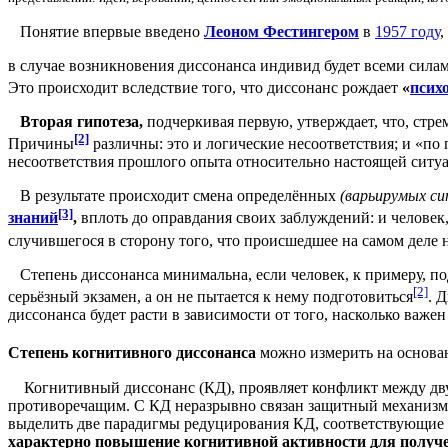
Понятие впервые введено
Леоном Фестингером
в
1957 году
,
в случае возникновения диссонанса индивид будет всеми сила
Это происходит вследствие того, что диссонанс рождает
«
псих
Вторая гипотеза,
подчеркивая первую, утверждает, что, стр
[2]
Причины
различны: это и логические несоответствия; и «по 
несоответствия прошлого опыта относительно настоящей ситу
В результате происходит смена определённых
(варьирумых си
[3]
знаний
,
вплоть до оправдания своих заблуждений: и человек
случившегося в сторону того, что происшедшее на самом деле 
Степень диссонанса минимальна, если человек, к примеру, под
[2]
серьёзный экзамен, а он не пытается к нему подготовиться
. 
диссонанса будет расти в зависимости от того, насколько важен
Степень когнитивного диссонанса
можно измерить на основа
Когнитивный диссонанс (КД), проявляет конфликт между дву
противоречащим. С КД неразрывно связан защитный механизм
выделить две парадигмы редуцирования КД, соответствующие
характерно повышение когнитивной активности для получ