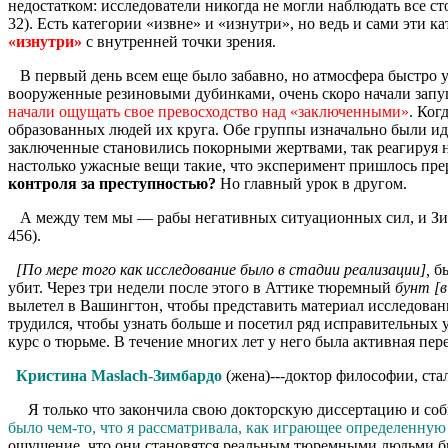
недостатком: исследователи никогда не могли наблюдать все 
32). Есть категории «извне» и «изнутри», но ведь и сами эти 
«изнутри»
с внутренней точки зрения.
В первый день всем еще было забавно, но атмосфера быстро у
вооруженные резиновыми дубинками, очень скоро начали запуг
начали ощущать свое превосходство над «заключенными»
. Ког
образованных людей их круга. Обе группы изначально были и
заключенные становились покорными жертвами, так реагируя 
настолько ужасные вещи такие, что эксперимент пришлось пре
контроля за преступностью?
Но главный урок в другом.
А между тем мы — рабы негативных ситуационных сил, и Зимб
456).
[По мере того как исследование было в стадии реализации],
б
убит. Через три недели после этого в Аттике тюремный
бунт [в
вылетел в Вашингтон, чтобы представить материал исследовани
трудился, чтобы узнать больше и посетил ряд исправительных 
курс о тюрьме. В течение многих лет у него была активная пе
Кристина Maslach-Зимбардо
(жена)---доктор философии, ста
Я только что закончила свою докторскую диссертацию и собир
было чем-то, что я рассматривала, как играющее определенную
ощущение, что они становятся реальным тюремными людьми был