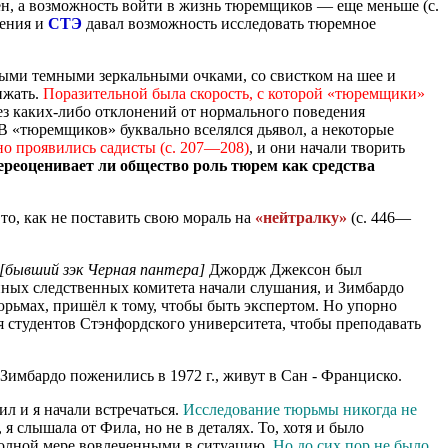
ен, а возможность войти в жизнь тюремщиков — еще меньше (с.
рения и
СТЭ
давал возможность исследовать тюремное
тыми темными зеркальными очками, со свистком на шее и
ижать.
Поразительной была скорость, с которой «тюремщики»
без каких-либо отклонений от нормального поведения
 В «тюремщиков» буквально вселялся дьявол, а некоторые
 проявились садисты (с. 207—208)
, и они начали творить
ереоценивает ли общество роль тюрем как средства
о, как не поставить свою мораль на
«нейтралку»
(с. 446—
[бывший зэк Черная пантера]
Джордж Джексон был
нных следственных комитета начали слушания, и Зимбардо
юрьмах, пришёл к тому, чтобы быть экспертом. Но упорно
я студентов Стэнфордского университета, чтобы преподавать
Зимбардо поженились в 1972 г., живут в Сан - Франциско.
л и я начали встречаться.
Исследование тюрьмы никогда не
я слышала от Фила, но не в деталях. То, хотя и было
 полной мере вовлеченными в ситуацию.
Но до сих пор не было