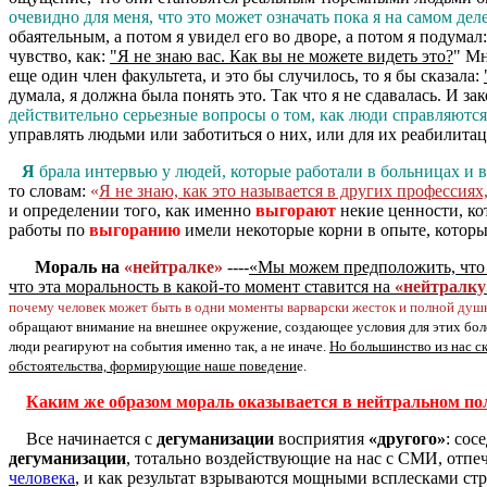
очевидно для меня, что это может означать пока я на самом дел
обаятельным, а потом я увидел его во дворе, а потом я подумал
чувство, как:
"Я не знаю вас. Как вы не можете видеть это?
" Мн
еще один член факультета, и это бы случилось, то я бы сказала:
думала, я должна была понять это. Так что я не сдавалась. И з
действительно серьезные вопросы о том, как люди справляют
управлять людьми или заботиться о них, или для их реабилитац
Я
брала интервью у людей, которые работали в больницах и в
то словам:
«
Я не знаю, как это называется в других профессия
и определении того, как именно
выгорают
некие ценности, ко
работы по
выгоранию
имели некоторые корни в опыте, которы
Мораль на
«нейтралке»
----
«Мы можем предположить, что
что эта мораль­ность в какой-то момент ставится на
«нейтралку
почему человек может быть в одни моменты варварски жесток и полной душ
обращают внимание на внешнее окружение, создающее условия для этих болезн
люди реагируют на события именно так, а не иначе.
Но большинство из нас с
обстоятельства, формирующие наше поведени
е.
Каким же образом мораль оказывается в нейтральном п
Все начинается с
дегуманизации
восприятия
«другого»
: сос
дегуманизации
, тотально воздействующие на нас с СМИ, отп
человека
, и как результат взрываются мощными всплесками стр