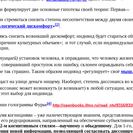
 и формулирует две основные гипотезы своей теории: Первая---
ми стремиться снизить степень несоответствия между двумя сво
[2]
ологический дискомфорт
»
.
емясь снизить возникший дискомфорт, индивид будет стараться 
причине культурных обычаев»; и тот случай, если индивидуально
ации.
туацией)
установок человека, в оправдании, что человеку жизн
, совершивший проступок или ошибку, склонен оправдывать себя
не так страшно. Таким образом индивид «регулирует» своё
мышл
аст на улице деньги нищему. Наоборот, степень диссонанса во мн
Диссонанс может возникнуть (и возникает) в любой ситуации, ко
 этот выбор для индивида.
[4]
нии голограммы Фурье
http://openbooks.ifmo.ru/read_ntv/8316/831
мя когнициями – уже наличествующим знанием, представленным
 его редуцирования, направленный на обеспечение субъективн
2-м когнитивным стилям---научному
и
обыденному
. Для 1-г
ения новой информации, позволяющей согласовать диссонир