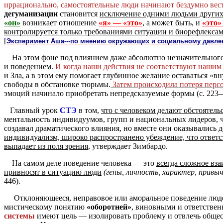
иррационально, самостоятельные люди начинают бездумно вест
дегуманизации
становится
исключение одними людьми других
«он»
возникает отношение
«я» — «это»
, а может быть, и
«это»
контролируется только требованиями ситуации и биорефлекса
[
Эксперимент Аша---по мнению окружающих и социальному давл
На этом фоне под влиянием даже абсолютно незначительного
и поведением.
И когда наши действия не соответствуют нашим
и Зла, а в этом ему помогает глубинное желание оставаться «вну
свободы в обстановке тюрьмы.
Затем происходила потеря перс
эмоций начинало приобретать непредсказуемые формы (с. 223
Главный урок
СТЭ
в том,
что с человеком делают обстоятель
ментальность индивидуумов, групп и национальных лидеров, ч
создавал драматического влияния, но вместе они оказывались д
индивидуализм, широко распространено убеждение, что ответст
выпадает из поля зрения
, утверждает Зимбардо.
На самом деле поведение человека — это
всегда сложное вз
привносят в ситуацию люди
(гены, личность, характер,
привыч
446).
Отклоняющееся, неправовое или аморальное поведение людей
мистическому понятию
«оборотней»
, виновными и ответствен
системы
имеют цель — изолировать проблему и отвлечь общес