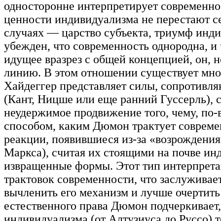
односторонне интерпретирует современно
ценности индивидуализма не перестают се
случаях — царство субъекта, триумф инди
убежден, что современность однородна, и ч
идущее вразрез с общей концепцией, он, н
линию. В этом отношении существует мно
Хайдеггер представляет силы, сопротивл
(Кант, Ницше или еще ранний Гуссерль), 
неудержимое продвижение того, чему, по-
способом, каким Дюмон трактует соврем
реакции, появившиеся из-за
«возрождения 
Маркса), считая их стоящими на почве и
извращенные формы. Этот тип интерпрета
трактовок современности, что заслуживает
вычленить его механизм и лучше очертить
естественного права Дюмон подчеркивает,
индивидуализма (от Алтузиуса до Руссо) т