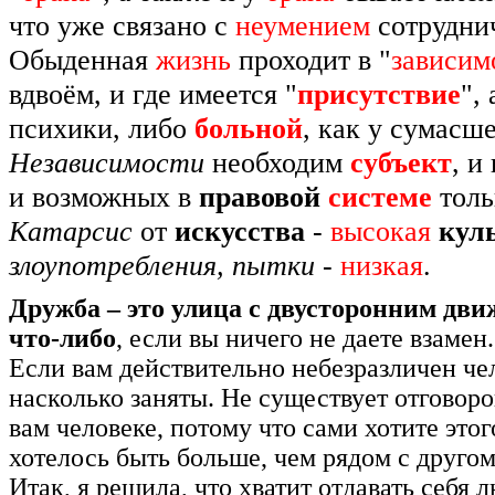
что уже связано с
неумением
сотруднич
Обыденная
жизнь
проходит в "
зависим
вдвоём, и где имеется "
присутствие
",
психики, либо
больной
, как у сумасш
Независимости
необходим
субъект
, и
и возможных в
правовой
системе
толь
Катарсис
от
искусства
-
высокая
кул
злоупотребления, пытки
-
низкая
.
Дружба – это улица с двусторонним дв
что-либо
, если вы ничего не даете взамен
Если вам действительно небезразличен чел
насколько заняты. Не существует отговоро
вам человеке, потому что сами хотите этог
хотелось быть больше, чем рядом с другом
Итак, я решила, что хватит отдавать себя 