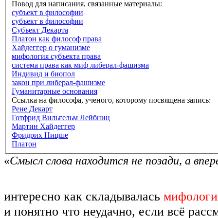
Повод для написания, связанные материалы:
субъект в философии
субъект в философии
Субъект Декарта
Платон как философ права
Хайдеггер о гуманизме
мифология субъекта права
система права как миф либерал-фашизма
Индивид и биопол
закон при либерал-фашизме
Гуманитарные основания
Ссылка на философа, ученого, которому посвящена запись:
Рене Декарт
Готфрид Вильгельм Лейбниц
Мартин Хайдеггер
Фридрих Ницше
Платон
«
Смысл слова находится не позади, а впер
интересно как складывалась
мифологи
и понятно что неудачно, если всё рас