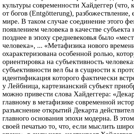
культуры современности Хайдеггер (что, к
от богов (Entgötterung), разбожествление,
мире. В таком случае соединение этого ф
появлением человека в качестве субъекта 
позднее в эпоху средневековья было «мест
человека», ... «Метафизика нового време
охарактеризована особенной ролью, котор
ориентировка на субъективность человека
субъективности вел бы в сущности к прот
идентификация которого фактически встре
у Лейбница, картезианский субъект приоб
можно привести слова Хайдеггера: «Дека
главному в метафизике современной истор
разъяснение открытий Декарта действитель
главного основания эпохи модерна. В это
своей печатью то, что, если мыслить шир