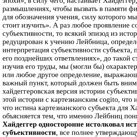
эпохи», в силу чего, настаивает Хайдегге
размышлениях, чтобы вызвать в памяти ф
для обозначения учения, силу которого м
стоит изучить». А раз любое проявление 
субъективности, то всякий эпизод из исто
редуцирован к учению Лейбница, определ
интерпретация субъективности субъекта,
его позднейших ответвлениях», до такой с
изучив его труды, мы (могли бы) охаракте
или любое другое определение, выражаю
важный пункт, который должен быть внима
хайдеггеровская версия истории субъект
этой истории с картезианским cogito, что 
что истина картезианского субъекта для Х
объясняется тем, что именно Лейбниц поня
Хайдеггер односторонне истолковал ис
субъективности
, все полнее утверждающ