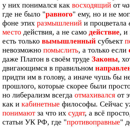
у них понимался как
восходящий
от
ча
где не было "
равного
" ему, но и не мо
фоне этих
размышлений
и процветала
место
действия, а не само
действие
, и
есть только
вымышленный
субъект
п
невозможно
помыслить
, а только если
даже Платон в своём труде
Законы
, х
двигающимся в правильном
направле
придти им в голову, а иначе чушь бы 
прошлого, которые скорее были прост
но либерализм всегда
отмахивался
от э
как и
кабинетные
философы. Сейчас уж
понимают
за что их
судят
, а всё прост
статьи УК РФ, где "
противоправные
" 