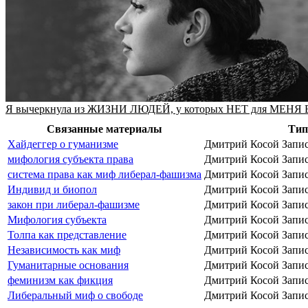
Я вычеркнула из ЖИЗНИ ЛЮДEЙ, у которых НEТ для МEН
Связанные материалы
Тип
Хайдеггер о гуманизме
Дмитрий Косой
Запи
мифология субъекта права
Дмитрий Косой
Запи
система права как миф либерал-фашизма
Дмитрий Косой
Запи
Индивид и биопол
Дмитрий Косой
Запи
закон при либерал-фашизме
Дмитрий Косой
Запи
Мифология субъекта
Дмитрий Косой
Запи
Толпа как представление
Дмитрий Косой
Запи
Независимость как миф
Дмитрий Косой
Запи
Гуманитарные основания
Дмитрий Косой
Запи
феминизм как фикция
Дмитрий Косой
Запи
Либеральный миф о свободе
Дмитрий Косой
Запи