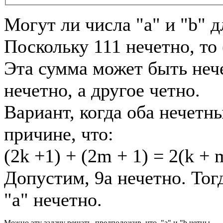
Могут ли числа "a" и "b" 
Поскольку 111 нечетно, то 
Эта сумма может быть нече
нечетно, а другое четно.
Вариант, когда оба нечетн
причине, что:
(2k +1) + (2m + 1) = 2(k + 
Допустим, 9а нечетно. Тогд
"а" нечетно.
Можно эту задачу решать, предположив, что "a" и "b четны.