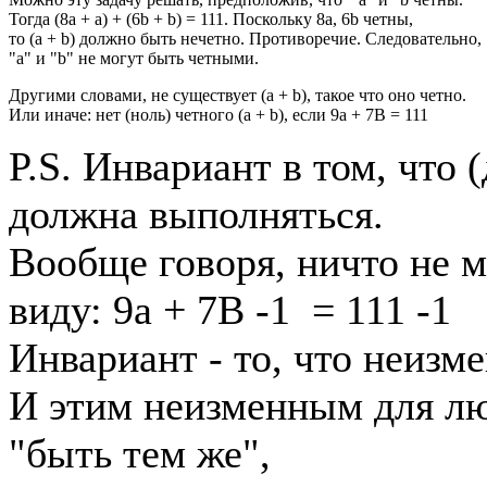
Тогда (8а + а) + (6b + b) = 111. Поскольку 8а, 6b четны,
то (а + b) должно быть нечетно. Противоречие. Следовательно,
"a" и "b" не могут быть четными.
Другими словами, не существует (a + b), такое что оно четно.
Или иначе: нет (ноль) четного (a + b), если 9a + 7B = 111
P.S. Инвариант в том, что 
должна выполняться.
Вообще говоря, ничто не м
виду: 9a + 7B -1 = 111 -1
Инвариант - то, что неизм
И этим неизменным для лю
"быть тем же",