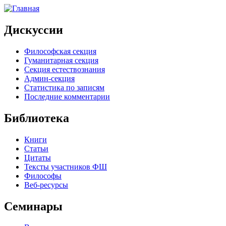
Дискуссии
Философская секция
Гуманитарная секция
Секция естествознания
Админ-секция
Статистика по записям
Последние комментарии
Библиотека
Книги
Статьи
Цитаты
Тексты участников ФШ
Философы
Веб-ресурсы
Семинары