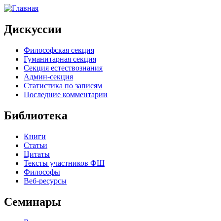
Дискуссии
Философская секция
Гуманитарная секция
Секция естествознания
Админ-секция
Статистика по записям
Последние комментарии
Библиотека
Книги
Статьи
Цитаты
Тексты участников ФШ
Философы
Веб-ресурсы
Семинары