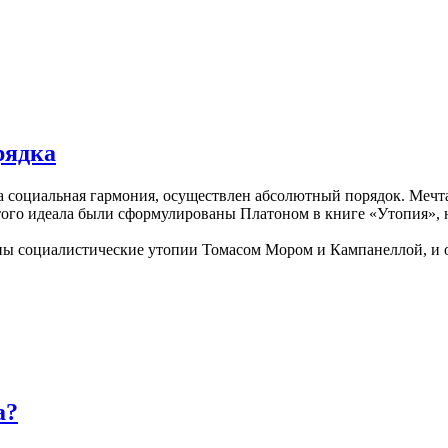
рядка
социальная гармония, осуществлен абсолютный порядок. Мечта
ого идеала были сформулированы Платоном в книге «Утопия», н
аны социалистические утопии Томасом Мором и Кампанеллой, и 
а?