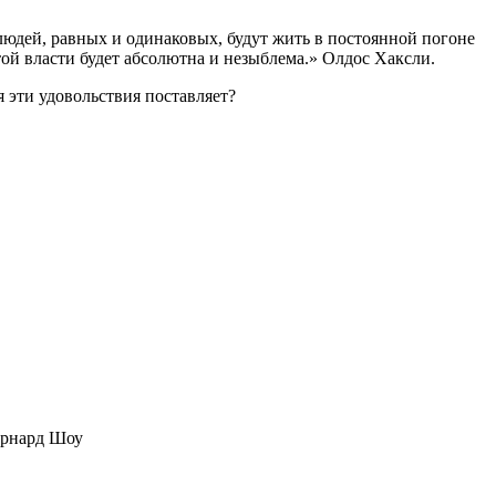
 людей, равных и одинаковых, будут жить в постоянной погоне
той власти будет абсолютна и незыблема.» Олдос Хаксли.
я эти удовольствия поставляет?
ернард Шоу