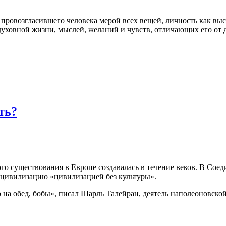
 провозгласившего человека мерой всех вещей, личность как вы
духовной жизни, мыслей, желаний и чувств, отличающих его от 
ть?
го существования в Европе создавалась в течение веков. В Соед
 цивилизацию «цивилизацией без культуры».
о на обед, бобы», писал Шарль Талейран, деятель наполеоновско