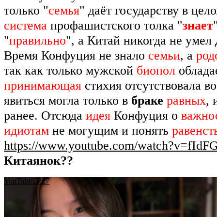
только "
семья
" даёт государству в цел
система
профашистского толка "
знает
"
правильно
", а Китай никогда не умел
Время Конфуция не знало
семьи
, а
род
так как только мужской
биопол
облада
принимающая
стихия отсутствовала в
явиться могла только в
браке
равных
, 
ранее. Отсюда
идея
Конфуция о
важно
идиотам
не могущим и понять
равенст
https://www.youtube.com/watch?v=fIdF
Китаянок??
YouTube13:27