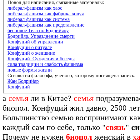
Повод для написания, связанные материалы:
либерал-фашизм как хаос
либерал-фашизм как фабрика холуя
либерал-фашизм как система
либерал-фашизм как представление
бесполое Тела по Бодрийяру
Бодрийяр. Упразднение смерти
Конфуций об управлении
Конфуций о ритуале
Конфуций о женщине
Конфуций. Суждения и беседы
сила традиции и слабость фашизма
новые формы жизни
Ссылка на философа, ученого, которому посвящена запись:
Жан Бодрийяр
Конфуций
а
семья
ли в Китае?
семья
подразумева
биопол. Конфуций жил давно, 2500 лет
Большинство семью воспринимают ка
каждый сам по себе, только "
связь
"
с
Почему не нужен
биопол
женский в
х