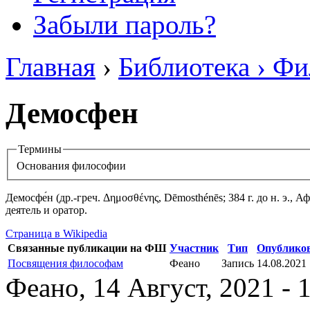
Забыли пароль?
Главная
›
Библиотека › Ф
Демосфен
Термины
Основания философии
Демосфе́н (др.-греч. Δημοσθένης, Dēmosthénēs; 384 г. до н. э.
деятель и оратор.
Страница в Wikipedia
Связанные публикации на ФШ
Участник
Тип
Опублико
Посвящения философам
Феано
Запись
14.08.2021
Феано, 14 Август, 2021 - 